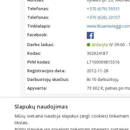
Telefonas:
+370 (679) 59331
Telefonas:
+370 (626) 23107
Tinklalapis:
www.lituaniaviaggi.co
Facebook:
Darbo laikas:
atidaryta
IV: 09:00 -
Kodas:
302924187
PVM kodas:
LT100009815516
Registracijos data:
2012-11-28
Darbuotojų skaičius:
iki 10 darbuotojų
Apyvarta:
73 002 €, pelnas po m
Veiklos sritys
Slapukų naudojimas
Kelionių agentūros, turizmo paslaugos, vizos
Mūsų svetainė naudoja slapukus (angl. cookies) tinkamam sve
tikslais.
Būtini slapukai yra privalomi tinkamam interneto svetainės