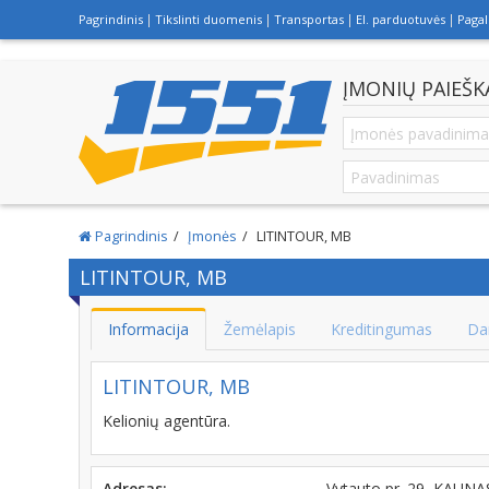
Pagrindinis
Tikslinti duomenis
Transportas
El. parduotuvės
Paga
ĮMONIŲ PAIEŠK
Pagrindinis
Įmonės
LITINTOUR, MB
LITINTOUR, MB
Informacija
Žemėlapis
Kreditingumas
Da
LITINTOUR, MB
Kelionių agentūra.
Adresas:
Vytauto pr. 29, KAUNA