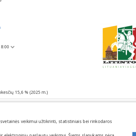
m
 18:00
okesčių 15,6 % (2025 m.)
tainės veikimui užtikrinti, statistiniais bei rinkodaros
 ir elektroninių paslaugų veikimui. Šiems slapukams nėra