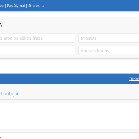
lba
Pasiūlymai
Straipsniai
A
Tiksli
rbuotojai
S