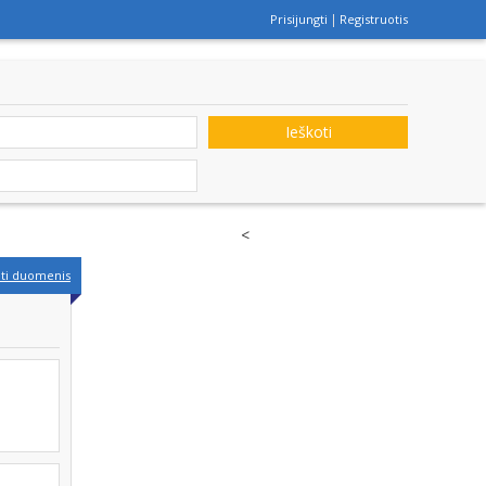
Prisijungti
Registruotis
Ieškoti
<
nti duomenis