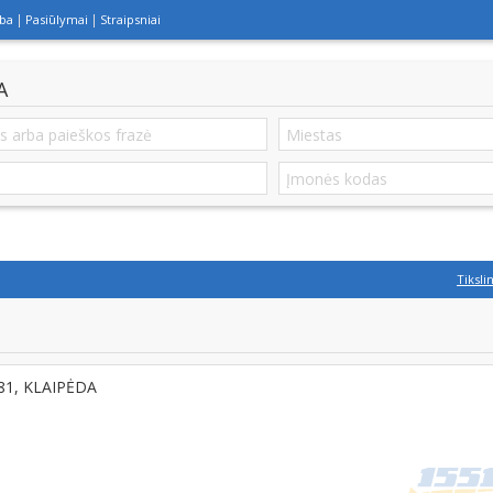
lba
Pasiūlymai
Straipsniai
A
Tiksli
181, KLAIPĖDA