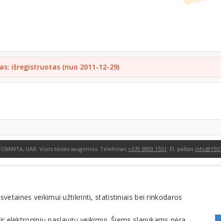
as: išregistruotas (nuo 2011-12-29)
FOMINTA, UAB. Visos teisės saugomos. Telefonas
+370 6900 1551
. El. paštas
info@1551
tainės veikimui užtikrinti, statistiniais bei rinkodaros
 ir elektroninių paslaugų veikimui. Šiems slapukams nėra