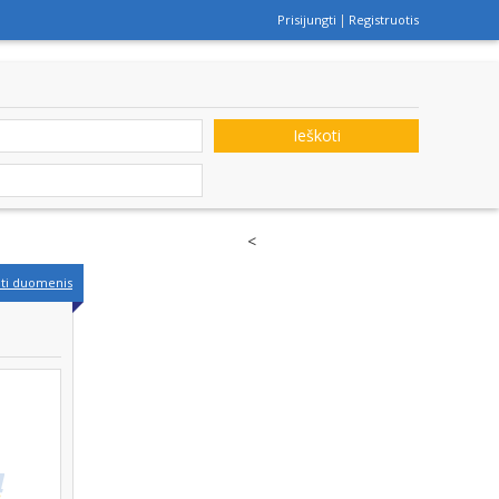
Prisijungti
Registruotis
Ieškoti
<
nti duomenis