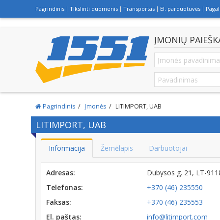
Pagrindinis
Tikslinti duomenis
Transportas
El. parduotuvės
Paga
ĮMONIŲ PAIEŠK
Pagrindinis
Įmonės
LITIMPORT, UAB
LITIMPORT, UAB
Informacija
Žemėlapis
Darbuotojai
Adresas:
Dubysos g. 21, LT-91
Telefonas:
+370 (46) 235550
Faksas:
+370 (46) 235553
El. paštas:
info@litimport.com