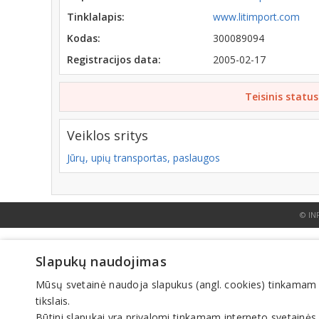
Tinklalapis:
www.litimport.com
Kodas:
300089094
Registracijos data:
2005-02-17
Teisinis status
Veiklos sritys
Jūrų, upių transportas, paslaugos
© IN
Slapukų naudojimas
Mūsų svetainė naudoja slapukus (angl. cookies) tinkamam sve
tikslais.
Būtini slapukai yra privalomi tinkamam interneto svetainės