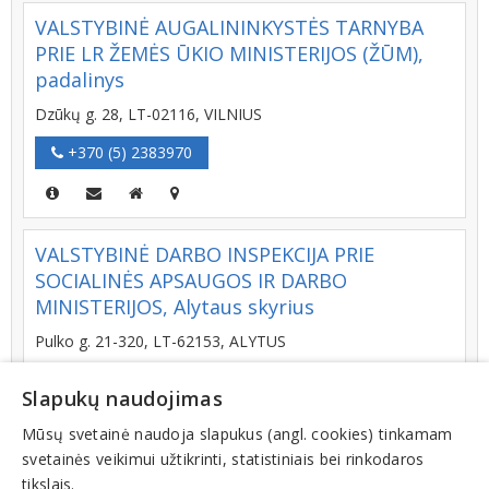
VALSTYBINĖ AUGALININKYSTĖS TARNYBA
PRIE LR ŽEMĖS ŪKIO MINISTERIJOS (ŽŪM),
padalinys
Dzūkų g. 28, LT-02116, VILNIUS
+370 (5) 2383970
VALSTYBINĖ DARBO INSPEKCIJA PRIE
SOCIALINĖS APSAUGOS IR DARBO
MINISTERIJOS, Alytaus skyrius
Pulko g. 21-320, LT-62153, ALYTUS
+370 (315) 73370
Slapukų naudojimas
Mūsų svetainė naudoja slapukus (angl. cookies) tinkamam
svetainės veikimui užtikrinti, statistiniais bei rinkodaros
VALSTYBINĖ VARTOTOJŲ TEISIŲ APSAUGOS
tikslais.