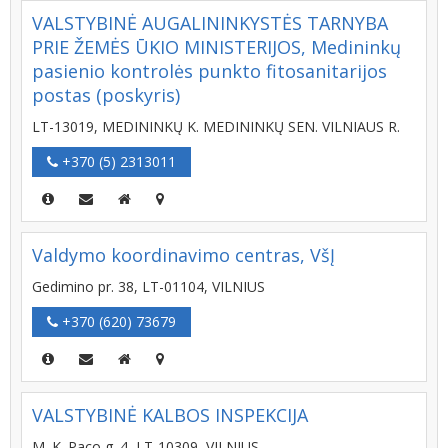
VALSTYBINĖ AUGALININKYSTĖS TARNYBA
PRIE ŽEMĖS ŪKIO MINISTERIJOS, Medininkų
pasienio kontrolės punkto fitosanitarijos
postas (poskyris)
LT-13019, MEDININKŲ K. MEDININKŲ SEN. VILNIAUS R.
+370 (5) 2313011
Valdymo koordinavimo centras, VšĮ
Gedimino pr. 38, LT-01104, VILNIUS
+370 (620) 73679
VALSTYBINĖ KALBOS INSPEKCIJA
M. K. Paco g. 4, LT-10309, VILNIUS