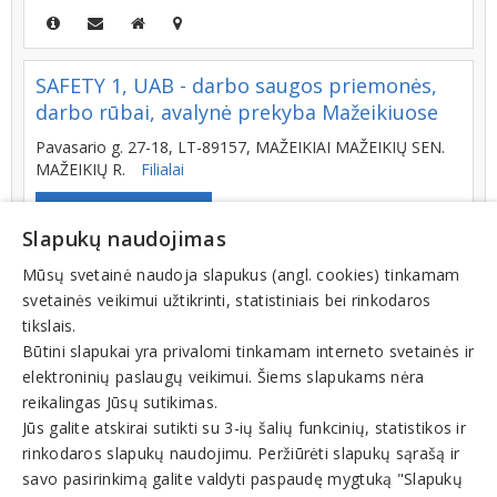
SAFETY 1, UAB - darbo saugos priemonės,
darbo rūbai, avalynė prekyba Mažeikiuose
Pavasario g. 27-18, LT-89157, MAŽEIKIAI MAŽEIKIŲ SEN.
MAŽEIKIŲ R.
Filialai
+370 (612) 33974
Slapukų naudojimas
Mūsų svetainė naudoja slapukus (angl. cookies) tinkamam
svetainės veikimui užtikrinti, statistiniais bei rinkodaros
Darbo drabužių galerija, UAB - darbo
tikslais.
saugos priemonės, darbo rūbai, darbo
Būtini slapukai yra privalomi tinkamam interneto svetainės ir
avalynė, darbinės pirštinės prekyba
elektroninių paslaugų veikimui. Šiems slapukams nėra
internetu, elektroninė parduotuvė
reikalingas Jūsų sutikimas.
Vilniaus g. 20, LT-15232, LAVORIŠKIŲ K. LAVORIŠKIŲ SEN.
Jūs galite atskirai sutikti su 3-ių šalių funkcinių, statistikos ir
VILNIAUS R.
Filialai
rinkodaros slapukų naudojimu. Peržiūrėti slapukų sąrašą ir
savo pasirinkimą galite valdyti paspaudę mygtuką "Slapukų
+370 (602) 50288