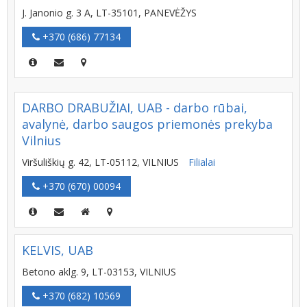
J. Janonio g. 3 A, LT-35101, PANEVĖŽYS
+370 (686) 77134
DARBO DRABUŽIAI, UAB - darbo rūbai,
avalynė, darbo saugos priemonės prekyba
Vilnius
Viršuliškių g. 42, LT-05112, VILNIUS
Filialai
+370 (670) 00094
KELVIS, UAB
Betono aklg. 9, LT-03153, VILNIUS
+370 (682) 10569