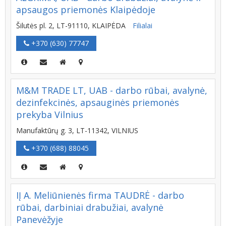
apsaugos priemonės Klaipėdoje
Šilutės pl. 2, LT-91110, KLAIPĖDA
Filialai
+370 (630) 77747
M&M TRADE LT, UAB - darbo rūbai, avalynė,
dezinfekcinės, apsauginės priemonės
prekyba Vilnius
Manufaktūrų g. 3, LT-11342, VILNIUS
+370 (688) 88045
IĮ A. Meliūnienės firma TAUDRĖ - darbo
rūbai, darbiniai drabužiai, avalynė
Panevėžyje