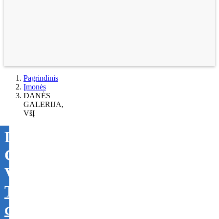
Pagrindinis
Įmonės
DANĖS
GALERIJA,
VšĮ
DANĖS
GALERIJA,
VšĮ
Tikslinti
duomenis