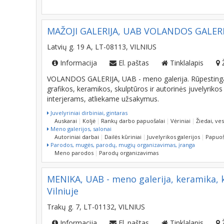
MAŽOJI GALERIJA, UAB VOLANDOS GALERIJA 
Latvių g. 19 A, LT-08113, VILNIUS
Informacija
El. paštas
Tinklalapis
VOLANDOS GALERIJA, UAB - meno galerija. Rūpestingai 
grafikos, keramikos, skulptūros ir autorinės juvelyrik
interjerams, atliekame užsakymus.
Juvelyriniai dirbiniai, gintaras
Auskarai
Koljė
Rankų darbo papuošalai
Vėriniai
Žiedai, ves
Meno galerijos, salonai
Autoriniai darbai
Dailės kūriniai
Juvelyrikos galerijos
Papuoš
Parodos, mugės, parodų, mugių organizavimas, įranga
Meno parodos
Parodų organizavimas
MENIKA, UAB - meno galerija, keramika, 
Vilniuje
Trakų g. 7, LT-01132, VILNIUS
Informacija
El. paštas
Tinklalapis