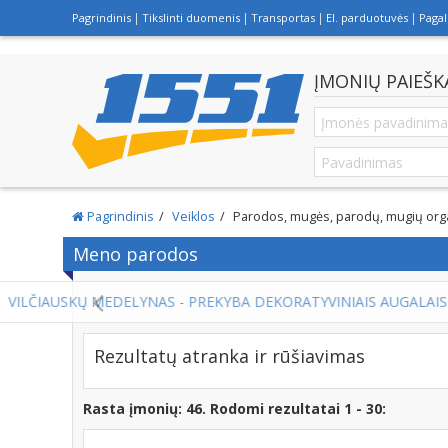
Pagrindinis
Tikslinti duomenis
Transportas
El. parduotuvės
Paga
ĮMONIŲ PAIEŠK
Pagrindinis
Veiklos
Parodos, mugės, parodų, mugių org
Meno parodos
Rezultatų atranka ir rūšiavimas
Rasta įmonių: 46. Rodomi rezultatai 1 - 30: