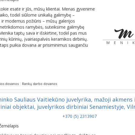
ie, kokie esate ir jūs, mūsų klientai. Menas gyvenime
laiko, todėl siūlome unikalią galimybę –
ir modernus požiūris – mūsų galerijos
ar netrikdomos ramybės, suteiksime galimybę
enika taptų sava ir išskirtine, todėl pas mus
nių kūrinių, įvairiaspalvės keramikos dirbinių.
, taps puikia dovana ar prisiminimus saugančiu
ios dovanos
Rankų darbo dovanos
ko Sauliaus Vaitiekūno juvelyrika, mažoji akmens 
ai objektai, juvelyrikos dirbiniai Senamiestyje, Vil
+370 (5) 2313907
Žemėlapis