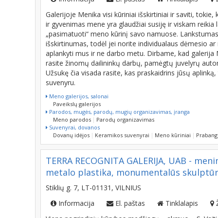
Galerijoje Menika visi kūriniai išskirtiniai ir saviti, tok
ir gyvenimas mene yra glaudžiai susiję ir viskam reikia 
„pasimatuoti“ meno kūrinį savo namuose. Lankstumas 
išskirtinumas, todėl jei norite individualaus dėmesio 
aplankyti mus ir ne darbo metu. Dirbame, kad galerija M
rasite žinomų dailininkų darbų, pamėgtų juvelyrų autori
Užsukę čia visada rasite, kas praskaidrins jūsų aplinką
suvenyru.
Meno galerijos, salonai
Paveikslų galerijos
Parodos, mugės, parodų, mugių organizavimas, įranga
Meno parodos
Parodų organizavimas
Suvenyrai, dovanos
Dovanų idėjos
Keramikos suvenyrai
Meno kūriniai
Prabang
TERRA RECOGNITA GALERIJA, UAB - meninin
metalo plastika, monumentalūs skulptūrini
Stiklių g. 7, LT-01131, VILNIUS
Informacija
El. paštas
Tinklalapis