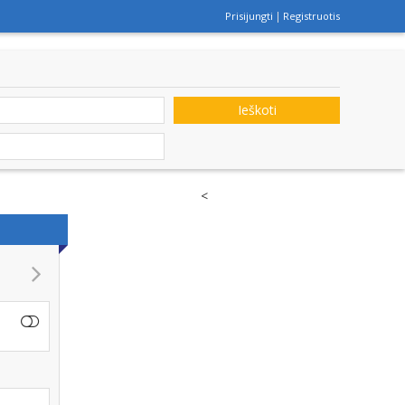
Prisijungti
Registruotis
Ieškoti
<
IJOLĖS GĖLĖS - GĖLĖS VISOMS PROGOMS. GĖLIŲ, PUOKŠČIŲ PRI