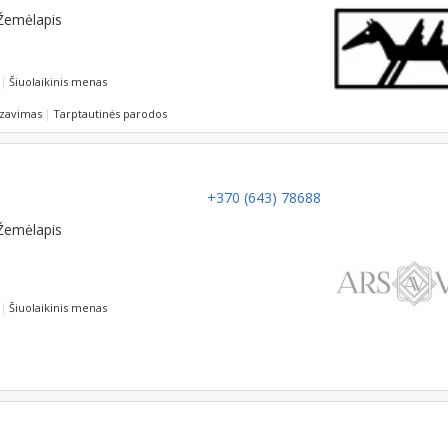
Žemėlapis
Šiuolaikinis menas
izavimas
Tarptautinės parodos
+370 (643) 78688
Žemėlapis
Šiuolaikinis menas