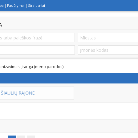
lba
Pasiūlymai
Straipsniai
A
anizavimas, įranga (meno parodos)
N