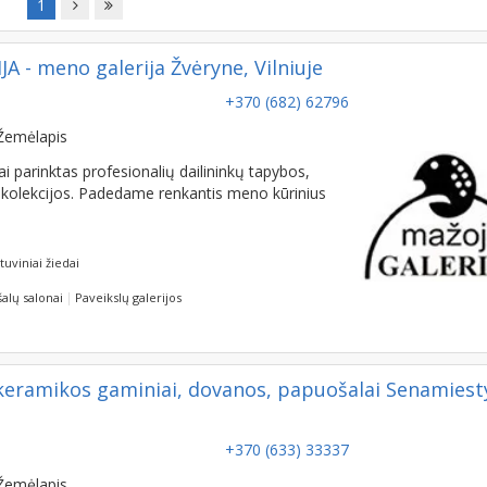
1
- meno galerija Žvėryne, Vilniuje
+370 (682) 62796
Žemėlapis
parinktas profesionalių dailininkų tapybos,
os kolekcijos. Padedame renkantis meno kūrinius
tuviniai žiedai
alų salonai
Paveikslų galerijos
keramikos gaminiai, dovanos, papuošalai Senamiesty
+370 (633) 33337
Žemėlapis