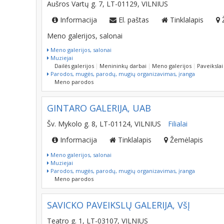
Aušros Vartų g. 7, LT-01129, VILNIUS
Informacija
El. paštas
Tinklalapis
Meno galerijos, salonai
Meno galerijos, salonai
Muziejai
Dailės galerijos
Menininkų darbai
Meno galerijos
Paveikslai
Parodos, mugės, parodų, mugių organizavimas, įranga
Meno parodos
GINTARO GALERIJA, UAB
Šv. Mykolo g. 8, LT-01124, VILNIUS
Filialai
Informacija
Tinklalapis
Žemėlapis
Meno galerijos, salonai
Muziejai
Parodos, mugės, parodų, mugių organizavimas, įranga
Meno parodos
SAVICKO PAVEIKSLŲ GALERIJA, VšĮ
Teatro g. 1, LT-03107, VILNIUS