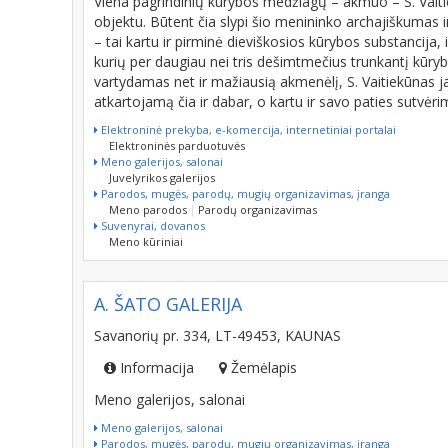
Viena pagrindinių kūrybos medžiagų – akmuo – S. Vaiti
objektu. Būtent čia slypi šio menininko archajiškumas
– tai kartu ir pirminė dieviškosios kūrybos substancija, 
kurių per daugiau nei tris dešimtmečius trunkantį kūrybo
vartydamas net ir mažiausią akmenėlį, S. Vaitiekūnas 
atkartojamą čia ir dabar, o kartu ir savo paties sutvėrim
Elektroninė prekyba, e-komercija, internetiniai portalai
Elektroninės parduotuvės
Meno galerijos, salonai
Juvelyrikos galerijos
Parodos, mugės, parodų, mugių organizavimas, įranga
Meno parodos
Parodų organizavimas
Suvenyrai, dovanos
Meno kūriniai
A. ŠATO GALERIJA
Savanorių pr. 334, LT-49453, KAUNAS
Informacija
Žemėlapis
Meno galerijos, salonai
Meno galerijos, salonai
Parodos, mugės, parodų, mugių organizavimas, įranga