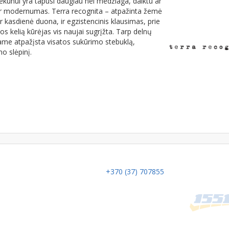
ekūnui yra tapusi daugiau nei medžiaga, daiktu ar
 ir modernumas. Terra recognita – atpažinta žemė
ir kasdienė duona, ir egzistencinis klausimas, prie
s kelią kūrėjas vis naujai sugrįžta. Tarp delnų
jame atpažįsta visatos sukūrimo stebuklą,
o slėpinį.
+370 (37) 707855