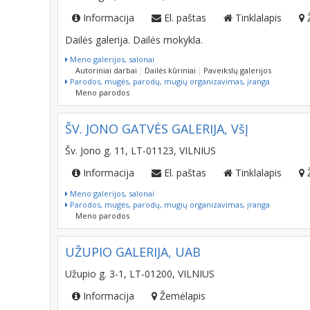
Informacija
El. paštas
Tinklalapis
Dailės galerija. Dailės mokykla.
Meno galerijos, salonai
Autoriniai darbai
Dailės kūriniai
Paveikslų galerijos
Parodos, mugės, parodų, mugių organizavimas, įranga
Meno parodos
ŠV. JONO GATVĖS GALERIJA, VšĮ
Šv. Jono g. 11, LT-01123, VILNIUS
Informacija
El. paštas
Tinklalapis
Meno galerijos, salonai
Parodos, mugės, parodų, mugių organizavimas, įranga
Meno parodos
UŽUPIO GALERIJA, UAB
Užupio g. 3-1, LT-01200, VILNIUS
Informacija
Žemėlapis