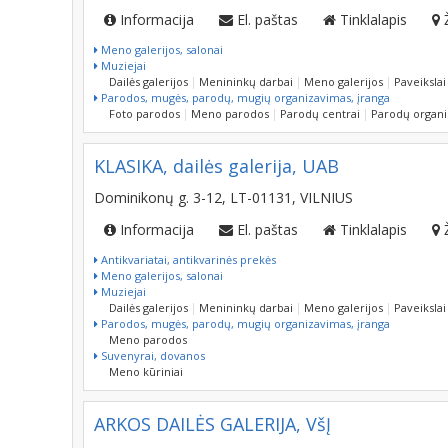
Informacija
El. paštas
Tinklalapis
Meno galerijos, salonai
Muziejai
Dailės galerijos
Menininkų darbai
Meno galerijos
Paveikslai
Parodos, mugės, parodų, mugių organizavimas, įranga
Foto parodos
Meno parodos
Parodų centrai
Parodų organ
KLASIKA, dailės galerija, UAB
Dominikonų g. 3-12, LT-01131, VILNIUS
Informacija
El. paštas
Tinklalapis
Antikvariatai, antikvarinės prekės
Meno galerijos, salonai
Muziejai
Dailės galerijos
Menininkų darbai
Meno galerijos
Paveikslai
Parodos, mugės, parodų, mugių organizavimas, įranga
Meno parodos
Suvenyrai, dovanos
Meno kūriniai
ARKOS DAILĖS GALERIJA, VšĮ