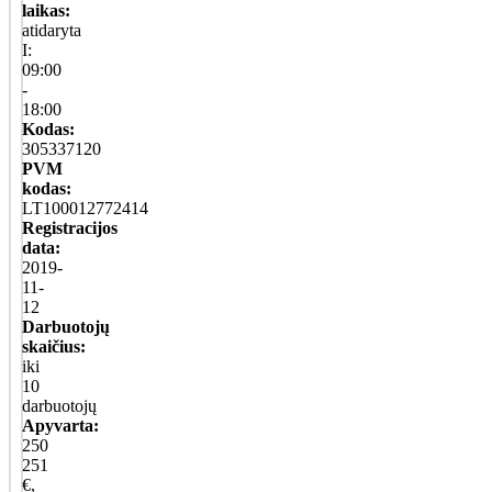
laikas:
atidaryta
I:
09:00
-
18:00
Kodas:
305337120
PVM
kodas:
LT100012772414
Registracijos
data:
2019-
11-
12
Darbuotojų
skaičius:
iki
10
darbuotojų
Apyvarta:
250
251
€,