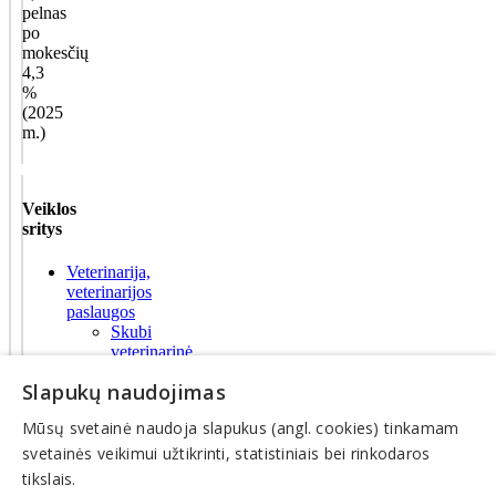
pelnas
po
mokesčių
4,3
%
(2025
m.)
Veiklos
sritys
Veterinarija,
veterinarijos
paslaugos
Skubi
veterinarinė
pagalba
Slapukų naudojimas
Veterinarai,
veterinaro
Mūsų svetainė naudoja slapukus (angl. cookies) tinkamam
paslaugos
Veterinarijos
svetainės veikimui užtikrinti, statistiniais bei rinkodaros
gydyklos,
tikslais.
ligoninės