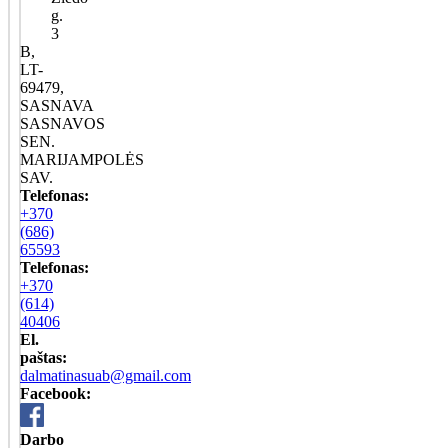
g.
3
B,
LT-
69479,
SASNAVA
SASNAVOS
SEN.
MARIJAMPOLĖS
SAV.
Telefonas:
+370
(686)
65593
Telefonas:
+370
(614)
40406
El.
paštas:
dalmatinasuab@gmail.com
Facebook:
Darbo