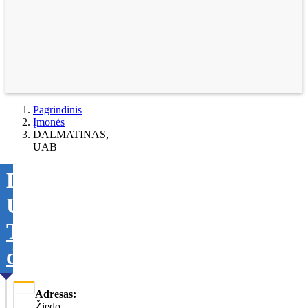
Pagrindinis
Įmonės
DALMATINAS,
UAB
DALMATINAS,
UAB
Tikslinti
duomenis
Adresas:
Žiedo