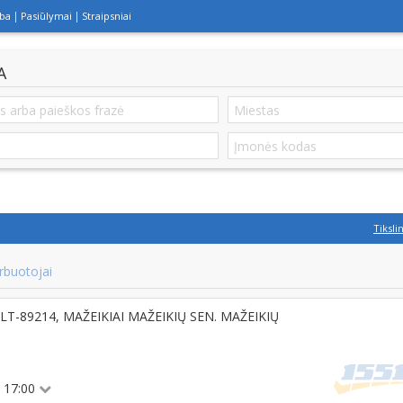
lba
Pasiūlymai
Straipsniai
A
Tiksli
rbuotojai
1, LT-89214, MAŽEIKIAI MAŽEIKIŲ SEN. MAŽEIKIŲ
 - 17:00