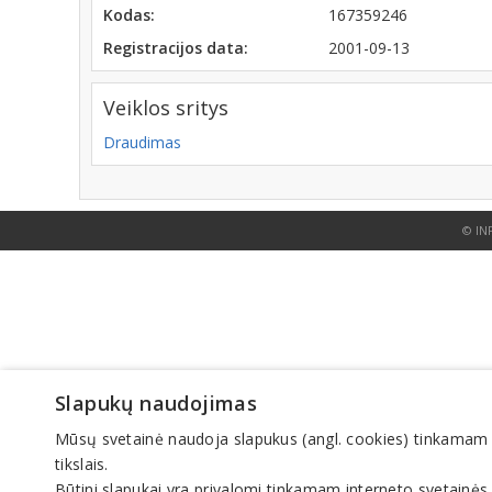
Kodas:
167359246
Registracijos data:
2001-09-13
Veiklos sritys
Draudimas
© IN
Slapukų naudojimas
Mūsų svetainė naudoja slapukus (angl. cookies) tinkamam sve
tikslais.
Būtini slapukai yra privalomi tinkamam interneto svetainės