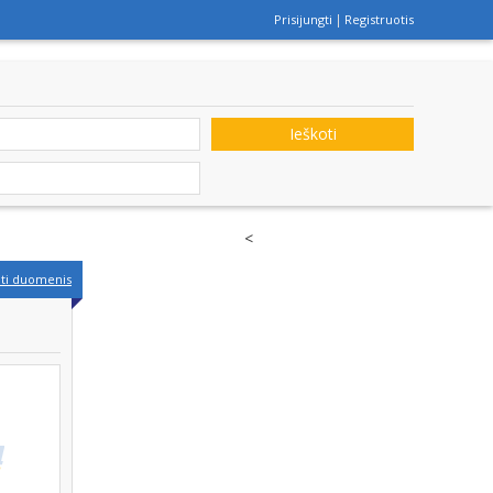
Prisijungti
Registruotis
Ieškoti
<
nti duomenis