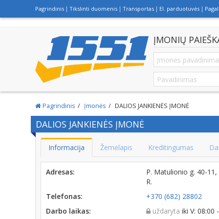
Pagrindinis
Tikslinti duomenis
Transportas
El. parduotuvės
Paga
ĮMONIŲ PAIEŠK
Pagrindinis
Įmonės
DALIOS JANKIENĖS ĮMONĖ
DALIOS JANKIENĖS ĮMONĖ
Informacija
Žemėlapis
Kreditingumas
Da
Adresas:
P. Matulionio g. 40-1
R.
Telefonas:
+370 (682) 28802
Darbo laikas:
uždaryta
iki V: 08:00