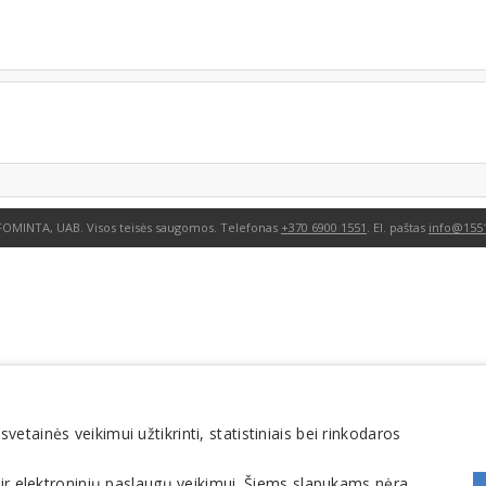
FOMINTA, UAB. Visos teisės saugomos. Telefonas
+370 6900 1551
. El. paštas
info@1551
tainės veikimui užtikrinti, statistiniais bei rinkodaros
 ir elektroninių paslaugų veikimui. Šiems slapukams nėra