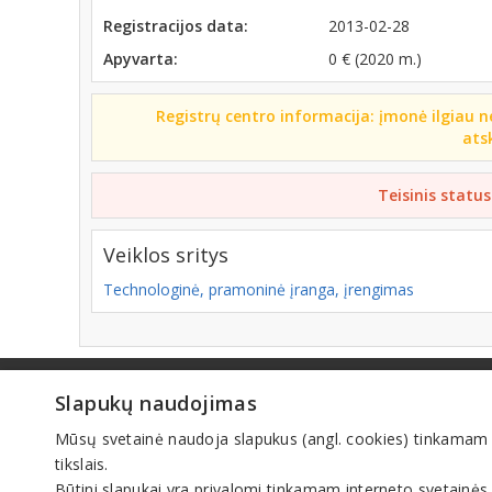
Registracijos data:
2013-02-28
Apyvarta:
0 € (2020 m.)
Registrų centro informacija: įmonė ilgiau n
ats
Teisinis status
Veiklos sritys
Technologinė, pramoninė įranga, įrengimas
© IN
Slapukų naudojimas
Mūsų svetainė naudoja slapukus (angl. cookies) tinkamam sve
tikslais.
Būtini slapukai yra privalomi tinkamam interneto svetainės