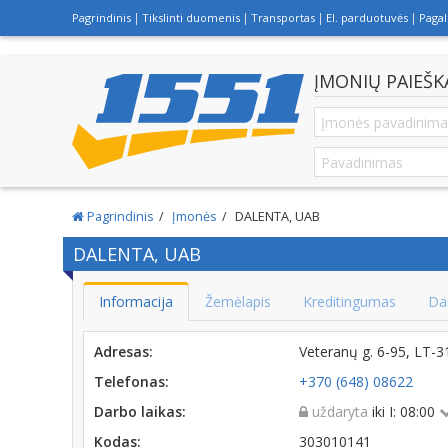
Pagrindinis
Tikslinti duomenis
Transportas
El. parduotuvės
Paga
ĮMONIŲ PAIEŠK
Pagrindinis
Įmonės
DALENTA, UAB
DALENTA, UAB
Informacija
Žemėlapis
Kreditingumas
Da
Adresas:
Veteranų g. 6-95, LT-
Telefonas:
+370 (648) 08622
Darbo laikas:
uždaryta
iki I: 08:00
Kodas:
303010141