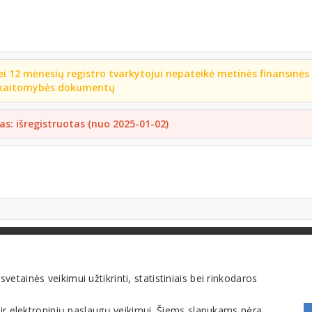
ei 12 mėnesių registro tvarkytojui nepateikė metinės finansinės
kaitomybės dokumentų
as: išregistruotas (nuo 2025-01-02)
FOMINTA, UAB. Visos teisės saugomos. Telefonas
+370 6900 1551
. El. paštas
info@1551
tainės veikimui užtikrinti, statistiniais bei rinkodaros
 ir elektroninių paslaugų veikimui. Šiems slapukams nėra