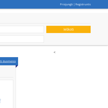
Prisijungti
Registruotis
Ieškoti
<
nti duomenis