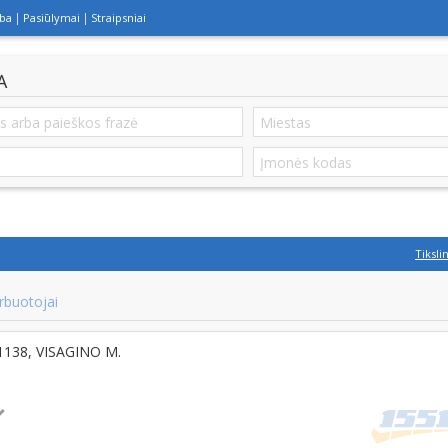
lba
Pasiūlymai
Straipsniai
A
Tiksli
rbuotojai
31138, VISAGINO M.