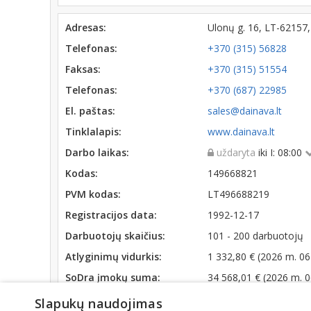
Adresas:
Ulonų g. 16, LT-62157
Telefonas:
+370 (315) 56828
Faksas:
+370 (315) 51554
Telefonas:
+370 (687) 22985
El. paštas:
sales@dainava.lt
Tinklalapis:
www.dainava.lt
Darbo laikas:
uždaryta
iki I: 08:00
Kodas:
149668821
PVM kodas:
LT496688219
Registracijos data:
1992-12-17
Darbuotojų skaičius:
101 - 200 darbuotojų
Atlyginimų vidurkis:
1 332,80 € (2026 m. 06
SoDra įmokų suma:
34 568,01 € (2026 m. 
Apyvarta:
3 956 678 €, pelnas p
Slapukų naudojimas