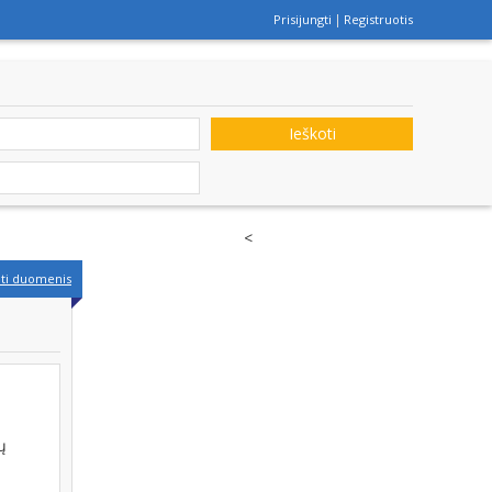
Prisijungti
Registruotis
Ieškoti
<
nti duomenis
ų