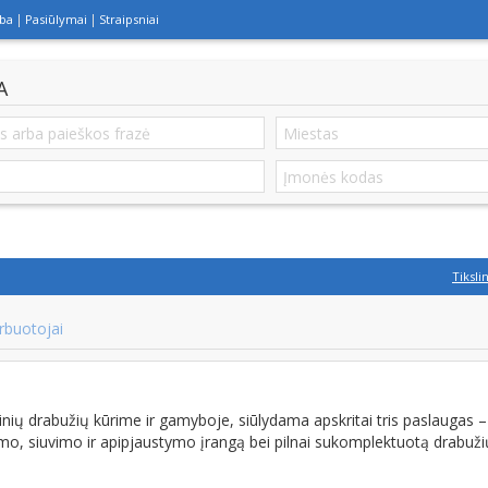
lba
Pasiūlymai
Straipsniai
A
Tiksli
rbuotojai
nių drabužių kūrime ir gamyboje, siūlydama apskritai tris paslaugas –
imo, siuvimo ir apipjaustymo įrangą bei pilnai sukomplektuotą drabuži