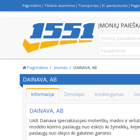
Pagrindinis
Tikslinti duomenis
Transportas
El. parduotuvės
Paga
ĮMONIŲ PAIEŠK
Pagrindinis
Įmonės
DAINAVA, AB
DAINAVA, AB
Informacija
Žemėlapis
Kreditingumas
Da
DAINAVA, AB
UAB Dainava specializuojasi moteriškų mados ir viršuti
modelio kūrimo paslaugą nuo eskizo iki žymeklių, kirp
paslaugą nuo idėjos iki galutinio gaminio.