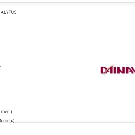
, ALYTUS
 mėn.)
06 mėn.)
o mokesčių 2,2 % (2025 m.)