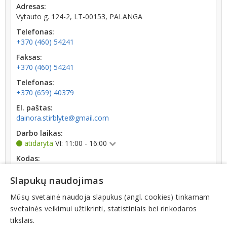
Adresas:
Vytauto g. 124-2, LT-00153, PALANGA
Telefonas:
+370 (460) 54241
Faksas:
+370 (460) 54241
Telefonas:
+370 (659) 40379
El. paštas:
dainora.stirblyte@gmail.com
Darbo laikas:
atidaryta
VI: 11:00 - 16:00
Kodas:
152666798
Slapukų naudojimas
Registracijos data:
1997-05-12
Mūsų svetainė naudoja slapukus (angl. cookies) tinkamam
svetainės veikimui užtikrinti, statistiniais bei rinkodaros
tikslais.