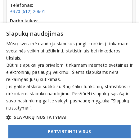
Telefonas:
+370 (612) 20601
Darbo laikas:
uždaryta
iki I: 08:00
Slapukų naudojimas
Kodas:
124737868
Mūsų svetainė naudoja slapukus (angl. cookies) tinkamam
svetainės veikimui užtikrinti, statistiniais bei rinkodaros
Registracijos data:
tikslais.
1999-06-15
Būtini slapukai yra privalomi tinkamam interneto svetainės ir
elektroninių paslaugų veikimui. Šiems slapukams nėra
reikalingas Jūsų sutikimas.
Jūs galite atskirai sutikti su 3-ių šalių funkcinių, statistikos ir
rinkodaros slapukų naudojimu. Peržiūrėti slapukų sąrašą ir
Veiklos sritys
savo pasirinkimą galite valdyti paspaudę mygtuką "Slapukų
nustatymai".
Kelionių agentūros, turizmo paslaugos, vizos
SLAPUKŲ NUSTATYMAI
PATVIRTINTI VISUS
© INFOMINTA, UAB. Visos teisės saugomos. Telefonas
+370 6900 1551
. El. paštas
info@1551.info