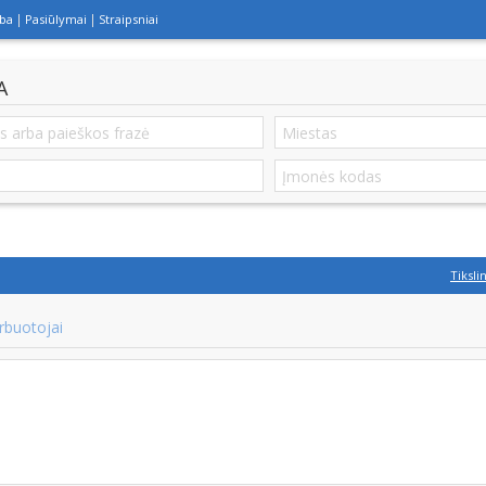
lba
Pasiūlymai
Straipsniai
A
Tiksli
rbuotojai