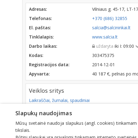
Adresas:
Vilniaus g. 45-17, LT
Telefonas:
+370 (686) 32855
El. paštas:
salcia@salcininkai.lt
Tinklalapis:
www.salcia.lt
Darbo laikas:
uždaryta
iki I: 09:00
Kodas:
303475375
Registracijos data:
2014-12-01
Apyvarta:
40 187 €, pelnas po m
Veiklos sritys
Laikraščiai, žurnalai, spaudiniai
Dienraščiai
Periodinė spauda
Slapukų naudojimas
Mūsų svetainė naudoja slapukus (angl. cookies) tinkamam sve
tikslais.
© IN
Būtini slapukai yra privalomi tinkamam interneto svetainės