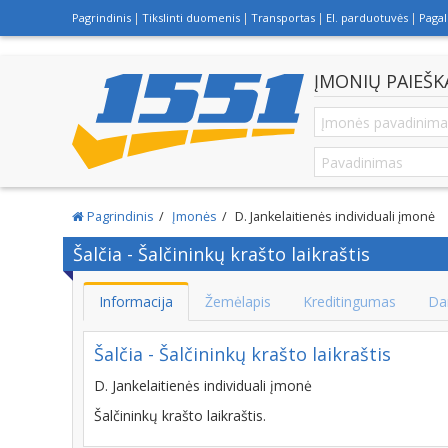
Pagrindinis
Tikslinti duomenis
Transportas
El. parduotuvės
Paga
ĮMONIŲ PAIEŠK
Pagrindinis
Įmonės
D. Jankelaitienės individuali įmonė
Šalčia - Šalčininkų krašto laikraštis
Informacija
Žemėlapis
Kreditingumas
Da
Šalčia - Šalčininkų krašto laikraštis
D. Jankelaitienės individuali įmonė
Šalčininkų krašto laikraštis.