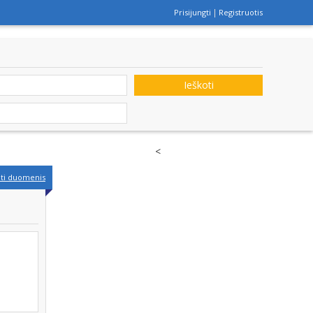
Prisijungti
Registruotis
Ieškoti
<
nti duomenis