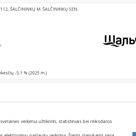
-17112, ŠALČININKŲ M. ŠALČININKŲ SEN.
okesčių -5,1 % (2025 m.)
tainės veikimui užtikrinti, statistiniais bei rinkodaros
FOMINTA, UAB. Visos teisės saugomos. Telefonas
+370 6900 1551
. El. paštas
info@1551
 ir elektroninių paslaugų veikimui. Šiems slapukams nėra