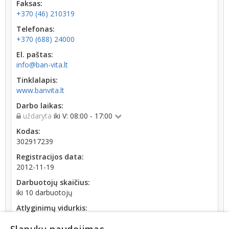
Faksas:
+370 (46) 210319
Telefonas:
+370 (688) 24000
El. paštas:
info@ban-vita.lt
Tinklalapis:
www.banvita.lt
Darbo laikas:
uždaryta
iki V: 08:00 - 17:00
Kodas:
302917239
Registracijos data:
2012-11-19
Darbuotojų skaičius:
iki 10 darbuotojų
Atlyginimų vidurkis:
1 169,69 € (2026 m. 06 mėn.)