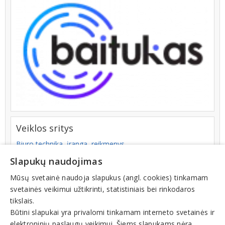
Veiklos sritys
Biuro technika, įranga, reikmenys
Kompiuterinė technika
Slapukų naudojimas
Kopijavimo aparatai
Laminavimo aparatai
Mūsų svetainė naudoja slapukus (angl. cookies) tinkamam
Spausdintuvai
svetainės veikimui užtikrinti, statistiniais bei rinkodaros
Elektroninė prekyba, e-komercija, internetiniai portalai
tikslais.
Elektroninės parduotuvės
Būtini slapukai yra privalomi tinkamam interneto svetainės ir
Kompiuteriai, kompiuterių įranga, dalys
elektroninių paslaugų veikimui. Šiems slapukams nėra
Kompiuterinė įranga