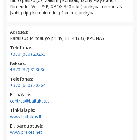
Biuro paslaugos. Žaidimų konsolių (Sony PlayStation,
Nintendo, WII, PSP, XBOX 360 ir kt.) prekyba, remontas.
Įvairių tipų kompiuterinių žaidimų prekyba.
Adresas:
Karaliaus Mindaugo pr. 49, LT-44333, KAUNAS
Telefonas:
+370 (600) 20263
Faksas:
+370 (37) 323086
Telefonas:
+370 (600) 20264
El. paštas:
centras@baitukas.lt
Tinklalapis:
www.baitukas.lt
El. parduotuvė:
www.prekes.net