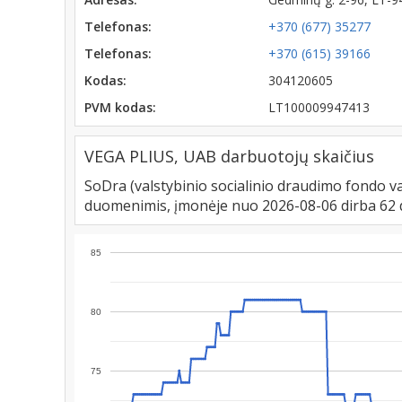
Telefonas:
+370 (677) 35277
Telefonas:
+370 (615) 39166
Kodas:
304120605
PVM kodas:
LT100009947413
VEGA PLIUS, UAB darbuotojų skaičius
SoDra (valstybinio socialinio draudimo fondo va
duomenimis, įmonėje nuo 2026-08-06 dirba 62 
85
80
75