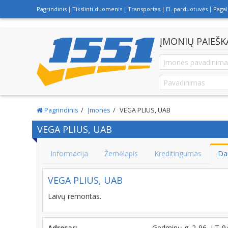
Pagrindinis
Tikslinti duomenis
Transportas
El. parduotuvės
Paga
ĮMONIŲ PAIEŠK
Pagrindinis
Įmonės
VEGA PLIUS, UAB
VEGA PLIUS, UAB
Informacija
Žemėlapis
Kreditingumas
Da
VEGA PLIUS, UAB
Laivų remontas.
Adresas:
Gedminų g. 2-96, LT-