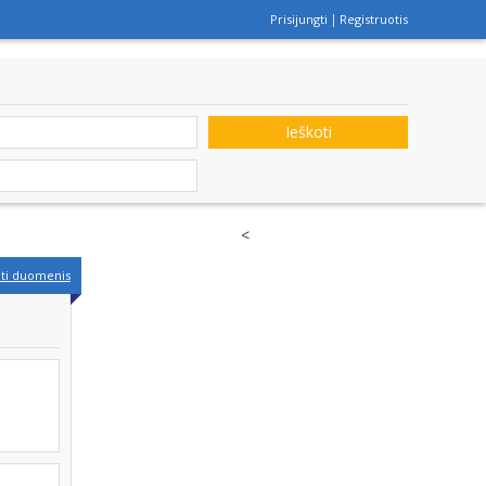
Prisijungti
Registruotis
Ieškoti
<
nti duomenis