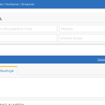
lba
Pasiūlymai
Straipsniai
A
Tiksli
rbuotojai
94167, KLAIPĖDA