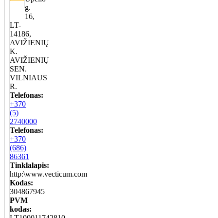
g.
16,
LT-
14186,
AVIŽIENIŲ
K.
AVIŽIENIŲ
SEN.
VILNIAUS
R.
Telefonas:
+370
(5)
2740000
Telefonas:
+370
(686)
86361
Tinklalapis:
http:\www.vecticum.com
Kodas:
304867945
PVM
kodas:
LT100011742810