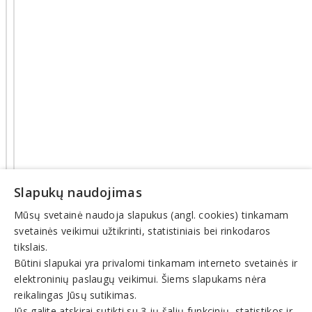
Slapukų naudojimas
Mūsų svetainė naudoja slapukus (angl. cookies) tinkamam
svetainės veikimui užtikrinti, statistiniais bei rinkodaros
tikslais.
Būtini slapukai yra privalomi tinkamam interneto svetainės ir
elektroninių paslaugų veikimui. Šiems slapukams nėra
© INFOMINTA, UAB. Visos teisės saugomos. Telefonas
+370
reikalingas Jūsų sutikimas.
6900 1551
. El. paštas
info@1551.info
Jūs galite atskirai sutikti su 3-ių šalių funkcinių, statistikos ir