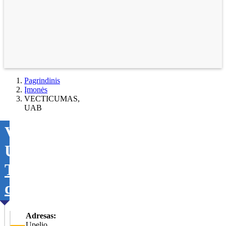
Pagrindinis
Įmonės
VECTICUMAS,
UAB
VECTICUMAS,
UAB
Tikslinti
duomenis
Adresas:
Upelio