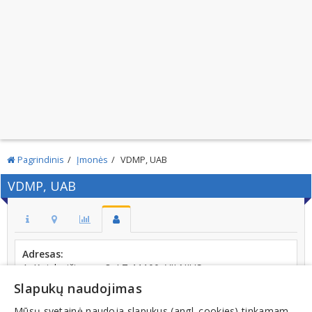
Pagrindinis
Įmonės
VDMP, UAB
VDMP, UAB
Adresas:
A. Kojelavičiaus g. 3, LT-11100, VILNIUS
Slapukų naudojimas
Kodas:
126198444
Mūsų svetainė naudoja slapukus (angl. cookies) tinkamam