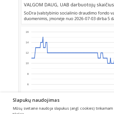
VALGOM DAUG, UAB darbuotojų skaičius
SoDra (valstybinio socialinio draudimo fondo va
duomenimis, įmonėje nuo 2026-07-03 dirba 5 d
16
14
12
10
8
6
4
Slapukų naudojimas
2
Mūsų svetainė naudoja slapukus (angl. cookies) tinkamam sve