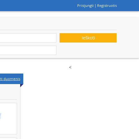
Prisijungti
Registruotis
Ieškoti
<
nti duomenis