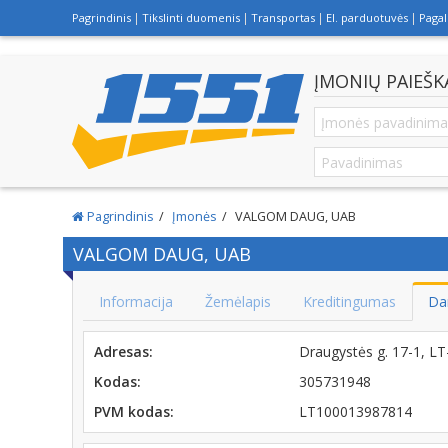
Pagrindinis
Tikslinti duomenis
Transportas
El. parduotuvės
Paga
ĮMONIŲ PAIEŠK
Pagrindinis
Įmonės
VALGOM DAUG, UAB
VALGOM DAUG, UAB
Informacija
Žemėlapis
Kreditingumas
Da
Adresas:
Draugystės g. 17-1, 
Kodas:
305731948
PVM kodas:
LT100013987814