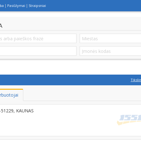
lba
Pasiūlymai
Straipsniai
A
Tiksli
rbuotojai
LT-51229, KAUNAS