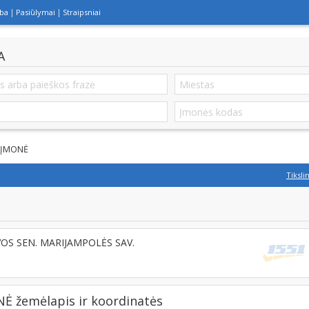
lba
Pasiūlymai
Straipsniai
A
 ĮMONĖ
Tiksli
OS SEN. MARIJAMPOLĖS SAV.
žemėlapis ir koordinatės