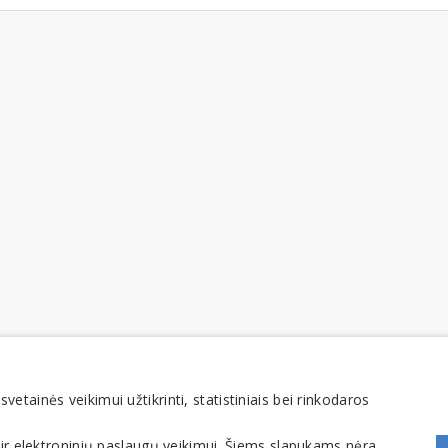
tainės veikimui užtikrinti, statistiniais bei rinkodaros
 ir elektroninių paslaugų veikimui. Šiems slapukams nėra