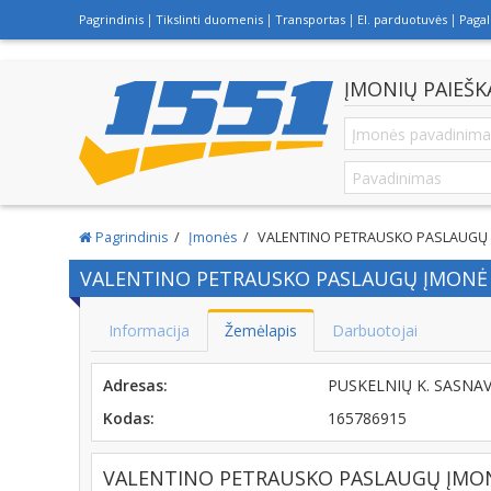
Pagrindinis
Tikslinti duomenis
Transportas
El. parduotuvės
Paga
ĮMONIŲ PAIEŠK
Pagrindinis
Įmonės
VALENTINO PETRAUSKO PASLAUGŲ
VALENTINO PETRAUSKO PASLAUGŲ ĮMONĖ
Informacija
Žemėlapis
Darbuotojai
Adresas:
PUSKELNIŲ K. SASNAV
Kodas:
165786915
VALENTINO PETRAUSKO PASLAUGŲ ĮMONĖ 