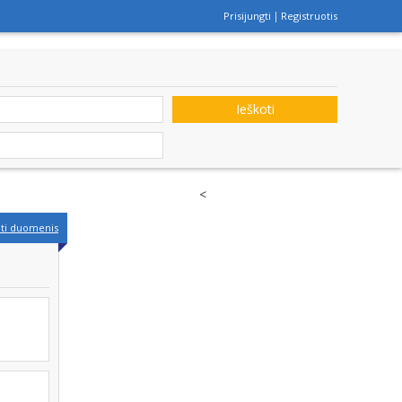
Prisijungti
Registruotis
Ieškoti
<
nti duomenis