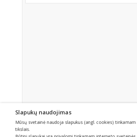
Slapukų naudojimas
Mūsų svetainė naudoja slapukus (angl. cookies) tinkamam sve
tikslais.
Būtini slapukai yra privalomi tinkamam interneto svetainės