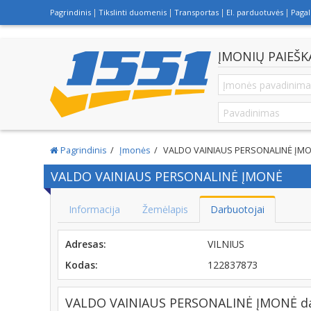
Pagrindinis
Tikslinti duomenis
Transportas
El. parduotuvės
Paga
ĮMONIŲ PAIEŠK
Pagrindinis
Įmonės
VALDO VAINIAUS PERSONALINĖ ĮM
VALDO VAINIAUS PERSONALINĖ ĮMONĖ
Informacija
Žemėlapis
Darbuotojai
Adresas:
VILNIUS
Kodas:
122837873
VALDO VAINIAUS PERSONALINĖ ĮMONĖ dar