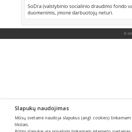
SoDra (valstybinio socialinio draudimo fondo va
duomenimis, įmonė darbuotojų neturi.
© IN
Slapukų naudojimas
Mūsų svetainė naudoja slapukus (angl. cookies) tinkamam sve
tikslais.
Būtini slapukai yra privalomi tinkamam interneto svetainės