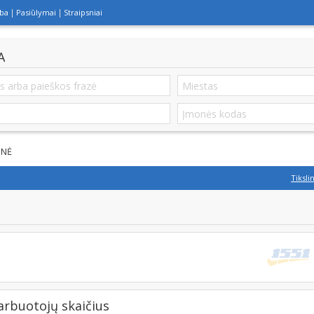
lba
Pasiūlymai
Straipsniai
A
ONĖ
Tiksli
buotojų skaičius