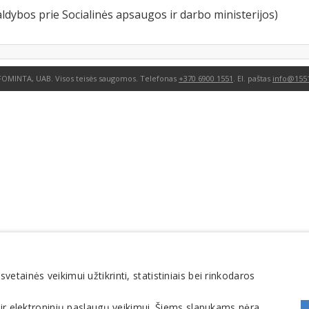
ldybos prie Socialinės apsaugos ir darbo ministerijos)
FOMINTA, UAB. Visos teisės saugomos. Telefonas
+370 6900 1551
. El. paštas
info@1551
tainės veikimui užtikrinti, statistiniais bei rinkodaros
 ir elektroninių paslaugų veikimui. Šiems slapukams nėra