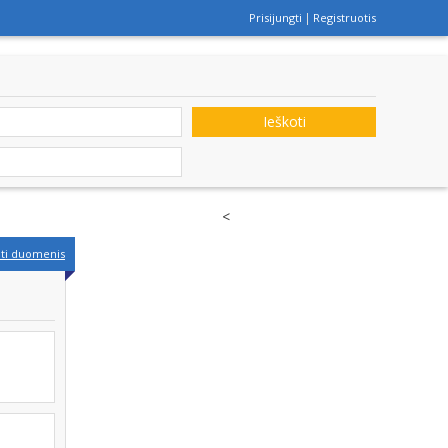
Prisijungti
Registruotis
Ieškoti
<
nti duomenis