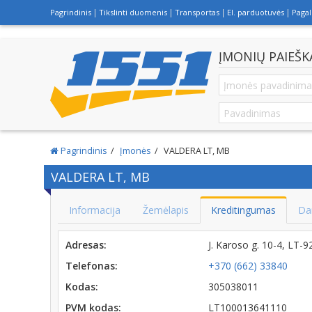
Pagrindinis
Tikslinti duomenis
Transportas
El. parduotuvės
Paga
ĮMONIŲ PAIEŠK
Pagrindinis
Įmonės
VALDERA LT, MB
VALDERA LT, MB
Informacija
Žemėlapis
Kreditingumas
Da
Adresas:
J. Karoso g. 10-4, LT
Telefonas:
+370 (662) 33840
Kodas:
305038011
PVM kodas:
LT100013641110