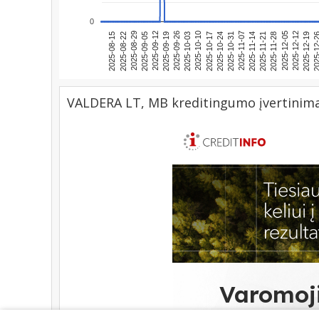
0
2025-08-29
2025-11-28
2025-10-03
2025-11-07
2025-09-12
2025-12-12
2025-10-17
2025-08-22
2025-11-21
2025-09-26
2025-12
2025-10-31
2025-12-05
2025-09-05
2025-10-10
2025-08-15
2025-11-14
2025-09-19
2025-12-19
2025-10-24
VALDERA LT, MB kreditingumo įvertinim