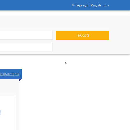
Prisijungti
Registruotis
Ieškoti
<
nti duomenis