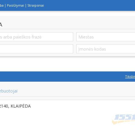
lba
Pasiūlymai
Straipsniai
A
Tiksli
rbuotojai
-92140, KLAIPĖDA