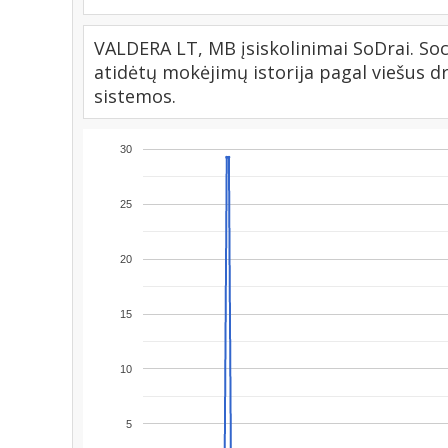
VALDERA LT, MB įsiskolinimai SoDrai. Soc
atidėtų mokėjimų istorija pagal viešus 
sistemos.
30
25
20
15
10
5