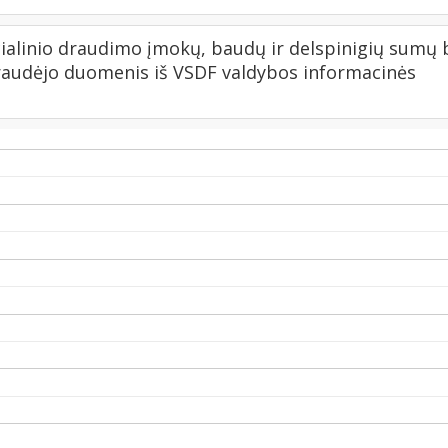
ialinio draudimo įmokų, baudų ir delspinigių sumų 
draudėjo duomenis iš VSDF valdybos informacinės