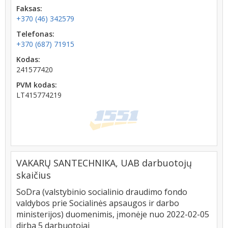
Faksas:
+370 (46) 342579
Telefonas:
+370 (687) 71915
Kodas:
241577420
PVM kodas:
LT415774219
VAKARŲ SANTECHNIKA, UAB darbuotojų
skaičius
SoDra (valstybinio socialinio draudimo fondo
valdybos prie Socialinės apsaugos ir darbo
ministerijos) duomenimis, įmonėje nuo 2022-02-05
dirba 5 darbuotojai