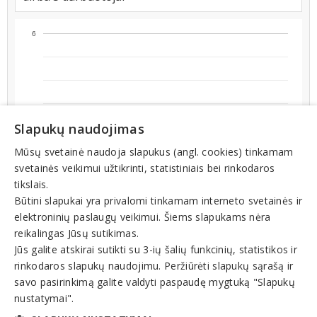
6
Slapukų naudojimas
Mūsų svetainė naudoja slapukus (angl. cookies) tinkamam
5
svetainės veikimui užtikrinti, statistiniais bei rinkodaros
tikslais.
Būtini slapukai yra privalomi tinkamam interneto svetainės ir
elektroninių paslaugų veikimui. Šiems slapukams nėra
reikalingas Jūsų sutikimas.
Jūs galite atskirai sutikti su 3-ių šalių funkcinių, statistikos ir
rinkodaros slapukų naudojimu. Peržiūrėti slapukų sąrašą ir
4
2026-04-13
2025-09-04
2026-06-17
2025-11-08
2026-01-12
2026-03-18
2025-08-09
2026-05-22
2025-10-13
2026-07-26
2025-12-17
2026-02-20
2026-04-26
2025-09-17
2026-06-30
2025-11-21
2026-01-25
2026-03-31
2025-08-22
2026-06-04
2025-10-26
2026-08-08
2025-12-30
2026-03-05
2026-05-09
2025-09-30
2026-07-13
2025-12-04
2026-02-07
savo pasirinkimą galite valdyti paspaudę mygtuką "Slapukų
nustatymai".