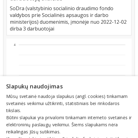
SoDra (valstybinio socialinio draudimo fondo
valdybos prie Socialinės apsaugos ir darbo
ministerijos) duomenimis, įmonėje nuo 2022-12-02
dirba 3 darbuotojai
4
Slapukų naudojimas
Mūsų svetainė naudoja slapukus (angl. cookies) tinkamam
3
svetainės veikimui užtikrinti, statistiniais bei rinkodaros
tikslais.
Būtini slapukai yra privalomi tinkamam interneto svetainės ir
elektroninių paslaugų veikimui. Šiems slapukams nėra
reikalingas Jūsų sutikimas.