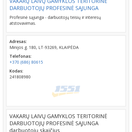
VAKARŲ LAIVŲ GAMYKLOS TERITORINĖ
DARBUOTOJŲ PROFESINĖ SĄJUNGA
Profesinė sąjunga - darbuotojų teisių ir interesų
atstovavimas.
Adresas:
Minijos g. 180, LT-93269, KLAIPĖDA
Telefonas:
+370 (686) 80615
Kodas:
241808980
VAKARŲ LAIVŲ GAMYKLOS TERITORINĖ
DARBUOTOJŲ PROFESINĖ SĄJUNGA
darbuotojų skaičius