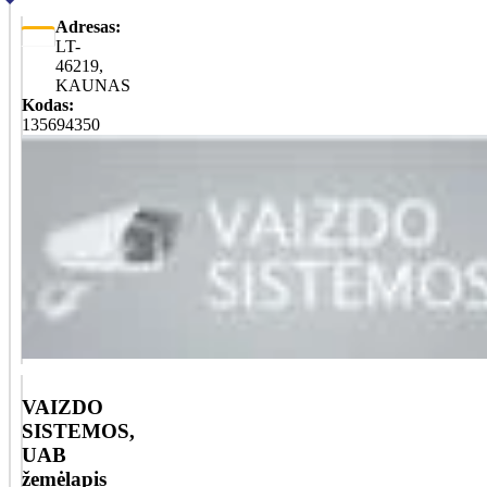
Adresas:
LT-
46219,
KAUNAS
Kodas:
135694350
VAIZDO
SISTEMOS,
UAB
žemėlapis