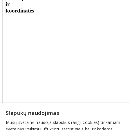
ir
koordinatės
Slapukų naudojimas
Mūsų svetainė naudoja slapukus (angl. cookies) tinkamam
svetainės veikimui užtikrinti, statistiniais bei rinkodaros