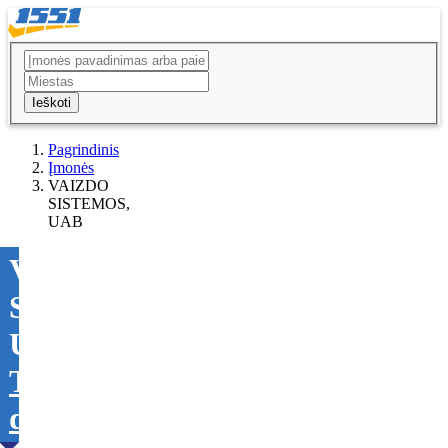
Ieškoti
Pagrindinis
Įmonės
VAIZDO
SISTEMOS,
UAB
VAIZDO
SISTEMOS,
UAB
Tikslinti
duomenis