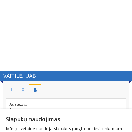
VAITILĖ, UAB
Adresas:
ŠIAULIAI
Slapukų naudojimas
Kodas:
145256838
Mūsų svetainė naudoja slapukus (angl. cookies) tinkamam