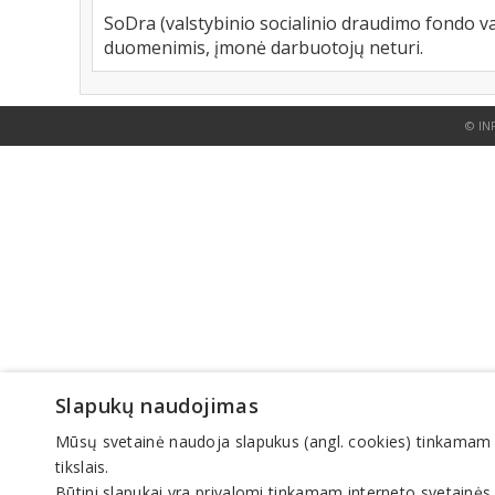
SoDra (valstybinio socialinio draudimo fondo va
duomenimis, įmonė darbuotojų neturi.
© IN
Slapukų naudojimas
Mūsų svetainė naudoja slapukus (angl. cookies) tinkamam sve
tikslais.
Būtini slapukai yra privalomi tinkamam interneto svetainės