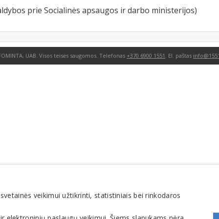
ldybos prie Socialinės apsaugos ir darbo ministerijos)
FOMINTA, UAB. Visos teisės saugomos. Telefonas
+370 6900 1551
. El. paštas
info@1551
tainės veikimui užtikrinti, statistiniais bei rinkodaros
 ir elektroninių paslaugų veikimui. Šiems slapukams nėra