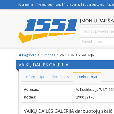
Pagrindinis
Tikslinti duomenis
Transportas
El. parduotuvės
Paga
ĮMONIŲ PAIEŠK
Pagrindinis
Įmonės
VAIKŲ DAILĖS GALERIJA
VAIKŲ DAILĖS GALERIJA
Informacija
Žemėlapis
Darbuotojai
Adresas:
V. Kudirkos g. 7, LT-
Kodas:
290032170
VAIKŲ DAILĖS GALERIJA darbuotojų skaiči