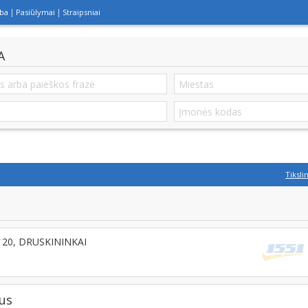
lba
Pasiūlymai
Straipsniai
A
Tiksli
66120, DRUSKININKAI
us