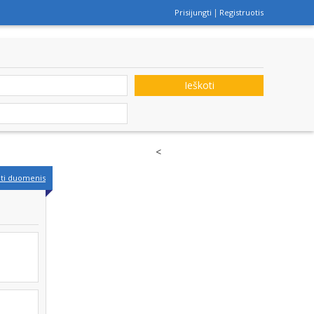
Prisijungti
Registruotis
Ieškoti
<
nti duomenis