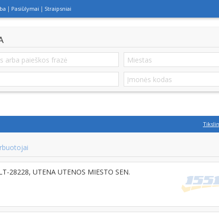
lba
Pasiūlymai
Straipsniai
A
Tiksli
rbuotojai
99, LT-28228, UTENA UTENOS MIESTO SEN.