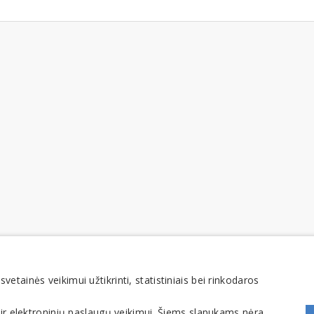
tainės veikimui užtikrinti, statistiniais bei rinkodaros
 ir elektroninių paslaugų veikimui. Šiems slapukams nėra