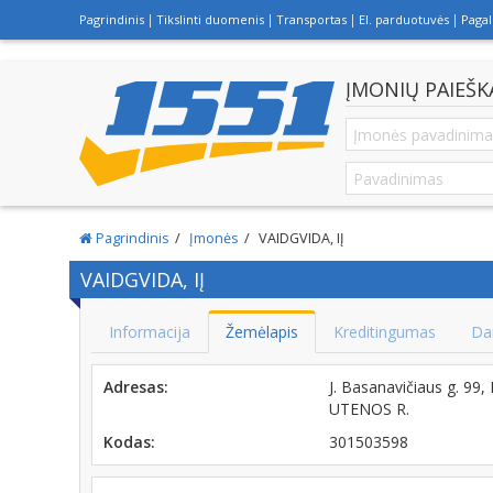
Pagrindinis
Tikslinti duomenis
Transportas
El. parduotuvės
Paga
ĮMONIŲ PAIEŠK
Pagrindinis
Įmonės
VAIDGVIDA, IĮ
VAIDGVIDA, IĮ
Informacija
Žemėlapis
Kreditingumas
Da
Adresas:
J. Basanavičiaus g. 
UTENOS R.
Kodas:
301503598