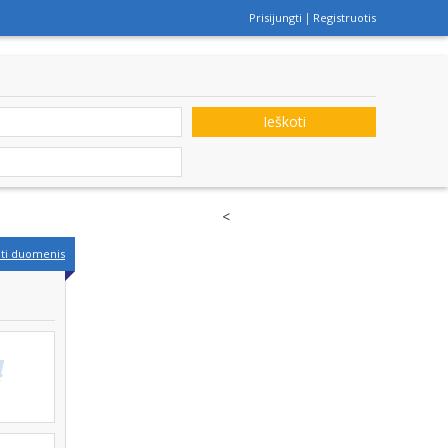
Prisijungti
Registruotis
Ieškoti
<
nti duomenis