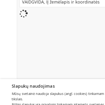
VAIDGVIDA, IĮ žemėlapis ir koordinatės
Slapukų naudojimas
Mūsų svetainė naudoja slapukus (angl. cookies) tinkamam sve
tikslais.
Būtini slapukai yra privalomi tinkamam interneto svetainės