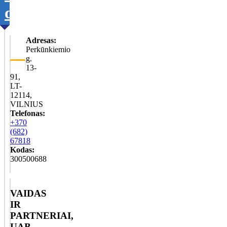
duomenis
Adresas:
Perkūnkiemio
g.
13-
91,
LT-
12114,
VILNIUS
Telefonas:
+370
(682)
67818
Kodas:
300500688
VAIDAS
IR
PARTNERIAI,
UAB