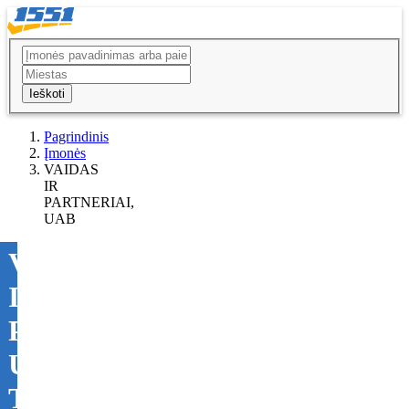
Ieškoti
Pagrindinis
Įmonės
VAIDAS
IR
PARTNERIAI,
UAB
VAIDAS
IR
PARTNERIAI,
UAB
Tikslinti