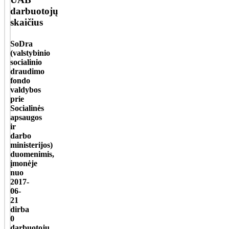
darbuotojų
skaičius
SoDra
(valstybinio
socialinio
draudimo
fondo
valdybos
prie
Socialinės
apsaugos
ir
darbo
ministerijos)
duomenimis,
įmonėje
nuo
2017-
06-
21
dirba
0
darbuotojų