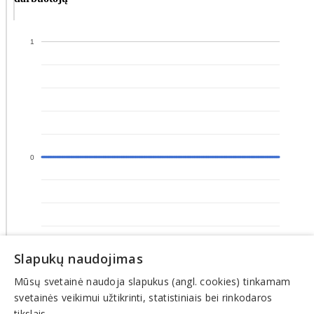
1
0
Slapukų naudojimas
-1
Mūsų svetainė naudoja slapukus (angl. cookies) tinkamam
2025-12-14
2026-06-27
2025-10-23
2026-05-06
2025-09-01
2026-03-15
2026-01-22
2026-08-05
2025-12-01
2026-06-14
2025-10-10
2026-04-23
2025-08-19
2026-03-02
2026-01-09
2026-07-23
2025-11-18
2026-06-01
2025-09-27
2026-04-10
2025-08-06
2026-02-17
2025-12-27
2026-07-10
2025-11-05
2026-05-19
2025-09-14
2026-03-28
2026-02-04
svetainės veikimui užtikrinti, statistiniais bei rinkodaros
tikslais.