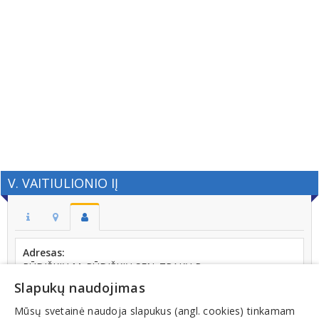
V. VAITIULIONIO IĮ
Adresas:
RŪDIŠKIŲ M. RŪDIŠKIŲ SEN. TRAKŲ R.
Slapukų naudojimas
Kodas:
181618393
Mūsų svetainė naudoja slapukus (angl. cookies) tinkamam