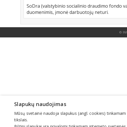
SoDra (valstybinio socialinio draudimo fondo va
duomenimis, įmonė darbuotojų neturi.
© IN
Slapukų naudojimas
Mūsų svetainė naudoja slapukus (angl. cookies) tinkamam sve
tikslais.
Būtini slapukai yra privalomi tinkamam interneto svetainės