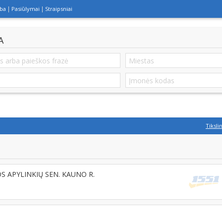
lba
Pasiūlymai
Straipsniai
A
Tiksli
S APYLINKIŲ SEN. KAUNO R.