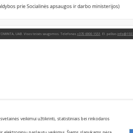
ldybos prie Socialinės apsaugos ir darbo ministerijos)
FOMINTA, UAB. Visos teisės saugomos. Telefonas
+370 6900 1551
. El. paštas
info@1551
tainės veikimui užtikrinti, statistiniais bei rinkodaros
 ir elektroninių paslaugų veikimui. Šiems slapukams nėra