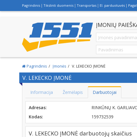
Pagrindinis
Tikslinti duomenis
Transportas
El. parduotuvės
Paga
ĮMONIŲ PAIEŠK
Pagrindinis
Įmonės
V. LEKECKO ĮMONĖ
V. LEKECKO ĮMONĖ
Informacija
Žemėlapis
Darbuotojai
Adresas:
RINKŪNŲ K. GARLIAVO
Kodas:
159732539
V. LEKECKO ĮMONĖ darbuotojų skaičius