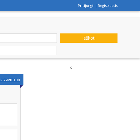
Prisijungti
Registruotis
Ieškoti
<
nti duomenis