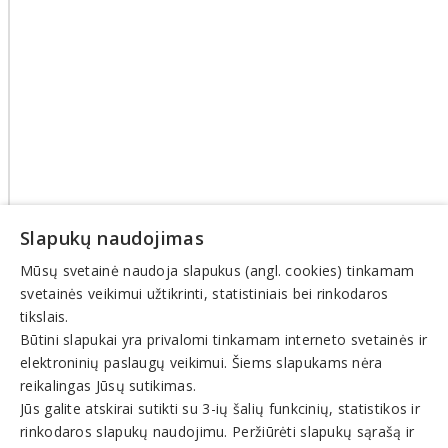
Slapukų naudojimas
Mūsų svetainė naudoja slapukus (angl. cookies) tinkamam
svetainės veikimui užtikrinti, statistiniais bei rinkodaros
tikslais.
Būtini slapukai yra privalomi tinkamam interneto svetainės ir
elektroninių paslaugų veikimui. Šiems slapukams nėra
© INFOMINTA, UAB. Visos teisės saugomos. Telefonas
+370
reikalingas Jūsų sutikimas.
6900 1551
. El. paštas
info@1551.info
Jūs galite atskirai sutikti su 3-ių šalių funkcinių, statistikos ir
Pagrindinis
rinkodaros slapukų naudojimu. Peržiūrėti slapukų sąrašą ir
Tikslinti duomenis