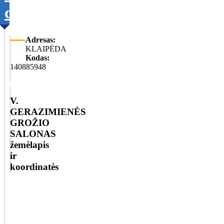
duomenis
Adresas:
KLAIPĖDA
Kodas:
140885948
V.
GERAZIMIENĖS
GROŽIO
SALONAS
žemėlapis
ir
koordinatės