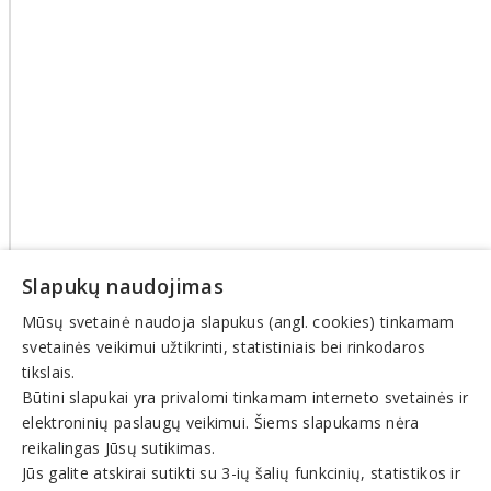
Slapukų naudojimas
Mūsų svetainė naudoja slapukus (angl. cookies) tinkamam
svetainės veikimui užtikrinti, statistiniais bei rinkodaros
tikslais.
Būtini slapukai yra privalomi tinkamam interneto svetainės ir
elektroninių paslaugų veikimui. Šiems slapukams nėra
© INFOMINTA, UAB. Visos teisės saugomos. Telefonas
+370
reikalingas Jūsų sutikimas.
6900 1551
. El. paštas
info@1551.info
Jūs galite atskirai sutikti su 3-ių šalių funkcinių, statistikos ir
Pagrindinis