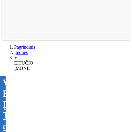
Pagrindinis
Įmonės
V.
EITUČIO
ĮMONĖ
V.
EITUČIO
ĮMONĖ
Tikslinti
duomenis