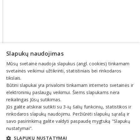
Slapukų naudojimas
Mūsų svetainė naudoja slapukus (angl. cookies) tinkamam
svetainės veikimui užtikrinti, statistiniais bei rinkodaros
tikslais.
Būtini slapukai yra privalomi tinkamam interneto svetainės ir
elektroninių paslaugų veikimui. Šiems slapukams nėra
© INFOMINTA, UAB. Visos teisės saugomos. Telefonas
+370
reikalingas Jūsų sutikimas.
6900 1551
. El. paštas
info@1551.info
Jūs galite atskirai sutikti su 3-ių šalių funkcinių, statistikos ir
Pagrindinis
rinkodaros slapukų naudojimu. Peržiūrėti slapukų sąrašą ir
Tikslinti duomenis
savo pasirinkimą galite valdyti paspaudę mygtuką "Slapukų
Transportas
El. parduotuvės
nustatymai".
Pagalba
SLAPUKŲ NUSTATYMAI
Pasiūlymai