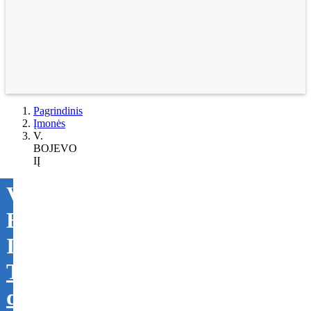
Pagrindinis
Įmonės
V.
BOJEVO
IĮ
V.
BOJEVO
IĮ
Tikslinti
duomenis