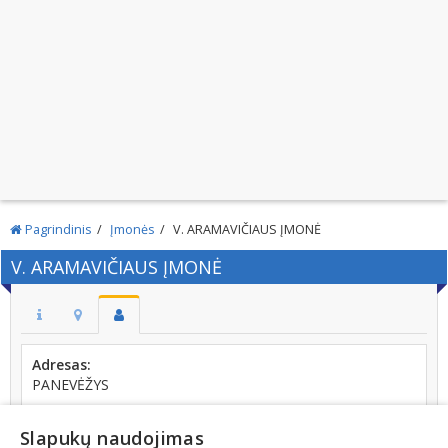
Pagrindinis
Įmonės
V. ARAMAVIČIAUS ĮMONĖ
V. ARAMAVIČIAUS ĮMONĖ
Adresas:
PANEVĖŽYS
Kodas:
247975160
Slapukų naudojimas