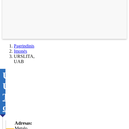
Pagrindinis
Įmonės
URSLITA,
UAB
URSLITA,
UAB
Tikslinti
duomenis
Adresas:
Metalo