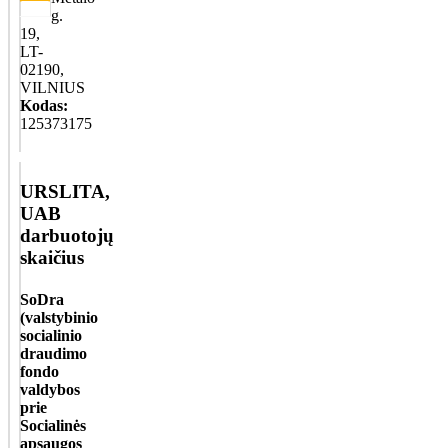
g.
19,
LT-
02190,
VILNIUS
Kodas:
125373175
URSLITA,
UAB
darbuotojų
skaičius
SoDra
(valstybinio
socialinio
draudimo
fondo
valdybos
prie
Socialinės
apsaugos