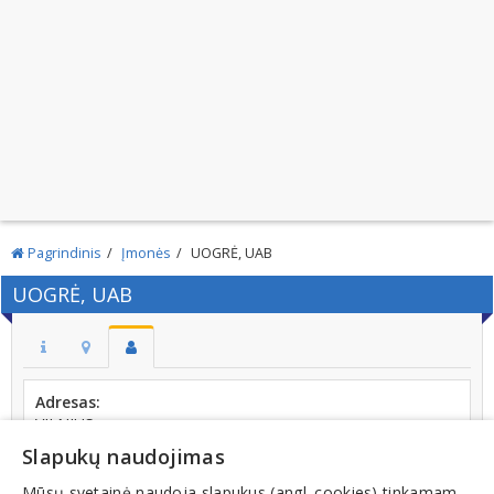
Pagrindinis
Įmonės
UOGRĖ, UAB
UOGRĖ, UAB
Adresas:
VILNIUS
Slapukų naudojimas
Kodas:
123761318
Mūsų svetainė naudoja slapukus (angl. cookies) tinkamam