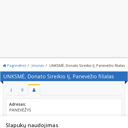
Pagrindinis
Įmonės
UNKSMĖ, Donato Sireikio IĮ, Panevėžio filialas
UNKSMĖ, Donato Sireikio IĮ, Panevėžio filialas
Adresas:
PANEVĖŽYS
Kodas:
148037529
Slapukų naudojimas