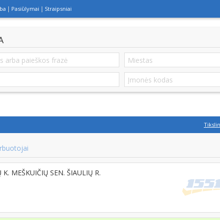
lba
Pasiūlymai
Straipsniai
A
Tiksli
rbuotojai
 K. MEŠKUIČIŲ SEN. ŠIAULIŲ R.