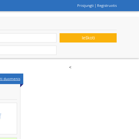
Prisijungti
Registruotis
Ieškoti
<
nti duomenis