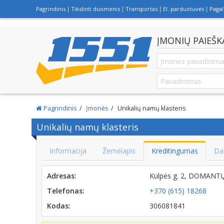
Pagrindinis
Tikslinti duomenis
Transportas
El. parduotuvės
Paga
ĮMONIŲ PAIEŠK
Pagrindinis
Įmonės
Unikalių namų klasteris
Unikalių namų klasteris
Informacija
Žemėlapis
Kreditingumas
Da
Adresas:
Kulpės g. 2, DOMANTŲ
Telefonas:
+370 (615) 18268
Kodas:
306081841