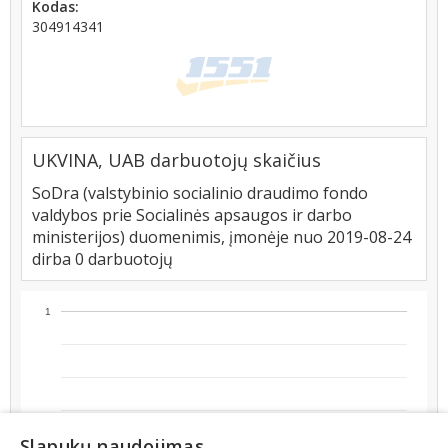
Kodas:
304914341
UKVINA, UAB darbuotojų skaičius
SoDra (valstybinio socialinio draudimo fondo
valdybos prie Socialinės apsaugos ir darbo
ministerijos) duomenimis, įmonėje nuo 2019-08-24
dirba 0 darbuotojų
1
Slapukų naudojimas