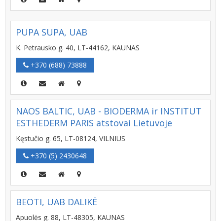
PUPA SUPA, UAB
K. Petrausko g. 40, LT-44162, KAUNAS
+370 (688) 73888
NAOS BALTIC, UAB - BIODERMA ir INSTITUT
ESTHEDERM PARIS atstovai Lietuvoje
Kęstučio g. 65, LT-08124, VILNIUS
+370 (5) 2430648
BEOTI, UAB DALIKĖ
Apuolės g. 88, LT-48305, KAUNAS