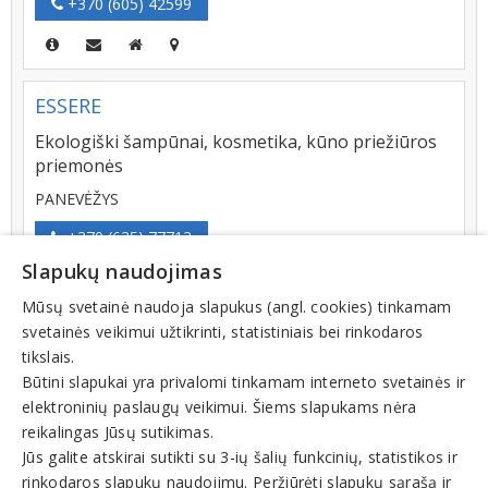
+370 (605) 42599
ESSERE
Ekologiški šampūnai, kosmetika, kūno priežiūros
priemonės
PANEVĖŽYS
+370 (635) 77713
Slapukų naudojimas
Mūsų svetainė naudoja slapukus (angl. cookies) tinkamam
svetainės veikimui užtikrinti, statistiniais bei rinkodaros
Parduotuvė Šeimai ir namams - išskirtinės
tikslais.
prekės Jūsų šeimai ir namams iš Didžiosios
Būtini slapukai yra privalomi tinkamam interneto svetainės ir
Britanijos, Prancūzijos ir Vokietijos: namų
elektroninių paslaugų veikimui. Šiems slapukams nėra
apyvokos prekės, higienos priemonės,
reikalingas Jūsų sutikimas.
dovanos Šiauliuose
Jūs galite atskirai sutikti su 3-ių šalių funkcinių, statistikos ir
Aido g. 12, LT-78258, ŠIAULIAI
Filialai
rinkodaros slapukų naudojimu. Peržiūrėti slapukų sąrašą ir