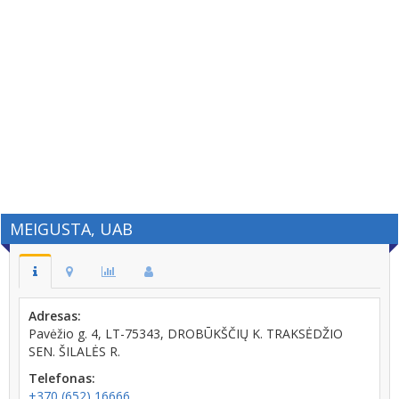
MEIGUSTA, UAB
Adresas:
Pavėžio g. 4, LT-75343, DROBŪKŠČIŲ K. TRAKSĖDŽIO
SEN. ŠILALĖS R.
Telefonas:
+370 (652) 16666