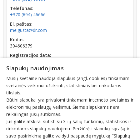
Telefonas:
+370 (694) 46666
El. paštas:
meigusta@dr.com
Kodas:
304606379
Registracijos data:
2017-08-14
Slapukų naudojimas
Darbuotojų skaičius:
iki 10 darbuotojų
Mūsų svetainė naudoja slapukus (angl. cookies) tinkamam
svetainės veikimui užtikrinti, statistiniais bei rinkodaros
Apyvarta:
tikslais.
127 307 €, pelnas po mokesčių 3,0 % (2025 m.)
Būtini slapukai yra privalomi tinkamam interneto svetainės ir
elektroninių paslaugų veikimui. Šiems slapukams nėra
reikalingas Jūsų sutikimas.
Jūs galite atskirai sutikti su 3-ių šalių funkcinių, statistikos ir
rinkodaros slapukų naudojimu. Peržiūrėti slapukų sąrašą ir
Veiklos sritys
savo pasirinkimą galite valdyti paspaudę mygtuką "Slapukų