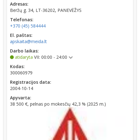
Adresas:
Beržų g. 34, LT-36202, PANEVĖŽYS
Telefonas:
+370 (45) 584444
El. paštas:
apskaita@meida.lt
Darbo laikas:
atidaryta
VII: 00:00 - 24:00
Kodas:
300060979
Registracijos data:
2004-10-14
Apyvarta:
38 500 €, pelnas po mokesčių 42,3 % (2025 m.)