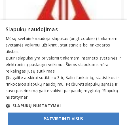
Slapukų naudojimas
Mūsų svetainė naudoja slapukus (angl. cookies) tinkamam
svetainės veikimui užtikrinti, statistiniais bei rinkodaros
tikslais.
Būtini slapukai yra privalomi tinkamam interneto svetainės ir
elektroninių paslaugų veikimui. Šiems slapukams nėra
reikalingas Jūsų sutikimas.
Jūs galite atskirai sutikti su 3-ių šalių funkcinių, statistikos ir
rinkodaros slapukų naudojimu. Peržiūrėti slapukų sąrašą ir
Veiklos sritys
savo pasirinkimą galite valdyti paspaudę mygtuką "Slapukų
nustatymai".
Taksi
SLAPUKŲ NUSTATYMAI
PATVIRTINTI VISUS
© INFOMINTA, UAB. Visos teisės saugomos. Telefonas
+370 6900 1551
. El. paštas
info@1551.info