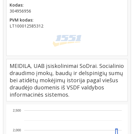
Kodas:
304956956
PVM kodas:
LT100012585312
MEIDILA, UAB įsiskolinimai SoDrai. Socialinio
draudimo įmokų, baudų ir delspinigių sumų
bei atidėtų mokėjimų istorija pagal viešus
draudėjo duomenis iš VSDF valdybos
informacinės sistemos.
2,500
2,000