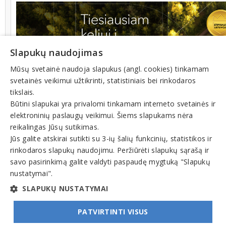
Slapukų naudojimas
Mūsų svetainė naudoja slapukus (angl. cookies) tinkamam
svetainės veikimui užtikrinti, statistiniais bei rinkodaros
tikslais.
Būtini slapukai yra privalomi tinkamam interneto svetainės ir
elektroninių paslaugų veikimui. Šiems slapukams nėra
reikalingas Jūsų sutikimas.
Jūs galite atskirai sutikti su 3-ių šalių funkcinių, statistikos ir
rinkodaros slapukų naudojimu. Peržiūrėti slapukų sąrašą ir
savo pasirinkimą galite valdyti paspaudę mygtuką "Slapukų
nustatymai".
SLAPUKŲ NUSTATYMAI
PATVIRTINTI VISUS
© INFOMINTA, UAB. Visos teisės saugomos. Telefonas
+370 6900 1551
. El. paštas
info@1551.info