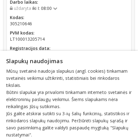
Darbo laikas:
uždaryta
iki I: 08:00
Kodas:
305210646
PVM kodas:
LT100013205714
Registracijos data:
2019-07-16
Slapukų naudojimas
Darbuotojų skaičius:
iki 10 darbuotojų
Mūsų svetainė naudoja slapukus (angl. cookies) tinkamam
svetainės veikimui užtikrinti, statistiniais bei rinkodaros
Apyvarta:
tikslais.
660 €, pelnas po mokesčių -1 005,3 % (2025 m.)
Būtini slapukai yra privalomi tinkamam interneto svetainės ir
elektroninių paslaugų veikimui. Šiems slapukams nėra
reikalingas Jūsų sutikimas.
Jūs galite atskirai sutikti su 3-ių šalių funkcinių, statistikos ir
rinkodaros slapukų naudojimu. Peržiūrėti slapukų sąrašą ir
Veiklos sritys
savo pasirinkimą galite valdyti paspaudę mygtuką "Slapukų
nustatymai".
Nekilnojamas turtas. Nuoma, pardavimas, pirkimas