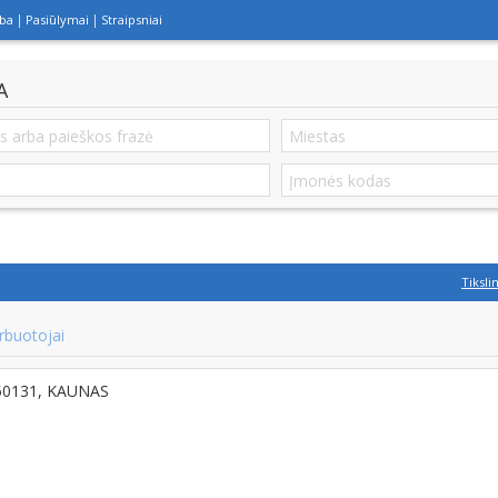
lba
Pasiūlymai
Straipsniai
A
Tiksli
rbuotojai
-50131, KAUNAS