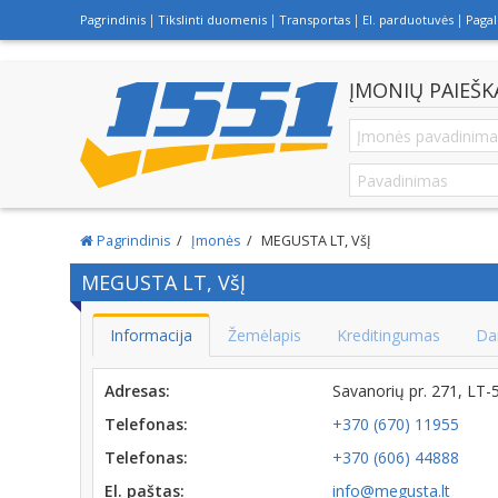
Pagrindinis
Tikslinti duomenis
Transportas
El. parduotuvės
Paga
ĮMONIŲ PAIEŠK
Pagrindinis
Įmonės
MEGUSTA LT, VšĮ
MEGUSTA LT, VšĮ
Informacija
Žemėlapis
Kreditingumas
Da
Adresas:
Savanorių pr. 271, LT
Telefonas:
+370 (670) 11955
Telefonas:
+370 (606) 44888
El. paštas:
info@megusta.lt