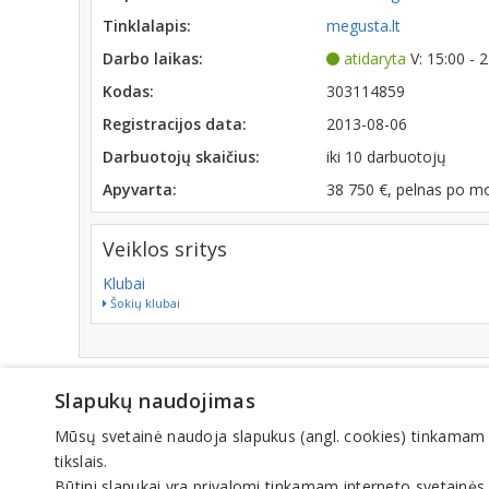
Tinklalapis:
megusta.lt
Darbo laikas:
atidaryta
V: 15:00 - 
Kodas:
303114859
Registracijos data:
2013-08-06
Darbuotojų skaičius:
iki 10 darbuotojų
Apyvarta:
38 750 €, pelnas po m
Veiklos sritys
Klubai
Šokių klubai
© IN
Slapukų naudojimas
Mūsų svetainė naudoja slapukus (angl. cookies) tinkamam sve
tikslais.
Būtini slapukai yra privalomi tinkamam interneto svetainės