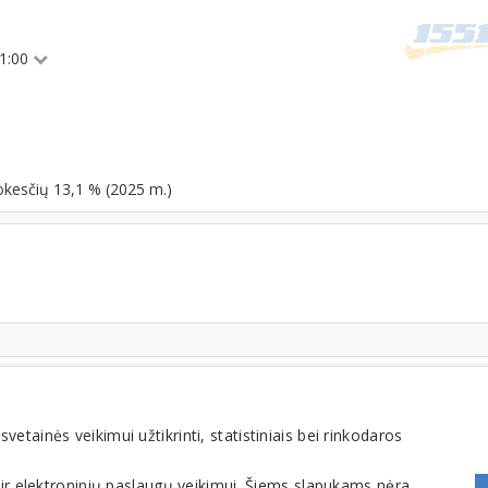
21:00
okesčių 13,1 % (2025 m.)
FOMINTA, UAB. Visos teisės saugomos. Telefonas
+370 6900 1551
. El. paštas
info@1551
tainės veikimui užtikrinti, statistiniais bei rinkodaros
 ir elektroninių paslaugų veikimui. Šiems slapukams nėra