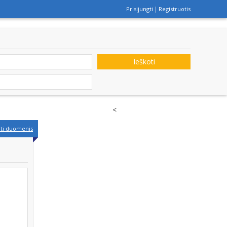
Prisijungti
Registruotis
Ieškoti
<
nti duomenis