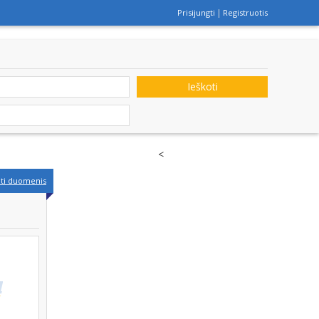
Prisijungti
Registruotis
Ieškoti
<
nti duomenis