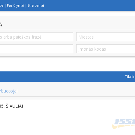
lba
Pasiūlymai
Straipsniai
A
Tiksli
rbuotojai
85, ŠIAULIAI