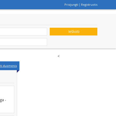
Prisijungti
Registruotis
Ieškoti
<
nti duomenis
ga -