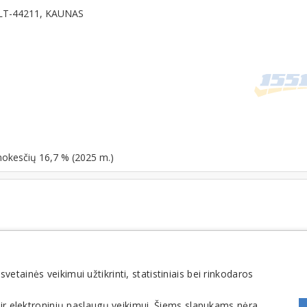
1, LT-44211, KAUNAS
mokesčių 16,7 % (2025 m.)
FOMINTA, UAB. Visos teisės saugomos. Telefonas
+370 6900 1551
. El. paštas
info@1551
tainės veikimui užtikrinti, statistiniais bei rinkodaros
 ir elektroninių paslaugų veikimui. Šiems slapukams nėra