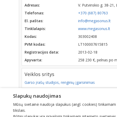
Adresas:
V. Putvinskio g. 38-2
Telefonas:
+370 (687) 80763
El. paštas:
info@megasonus.lt
Tinklalapis:
www.megasonus.lt
Kodas:
303002408
PVM kodas:
LT100007615815
Registracijos data:
2013-02-18
Apyvarta:
258 230 €, pelnas po 
Veiklos sritys
Garso įrašų studijos, renginių įgarsinimas
Slapukų naudojimas
© IN
Mūsų svetainė naudoja slapukus (angl. cookies) tinkamam sve
tikslais.
Būtini slapukai yra privalomi tinkamam interneto svetainės