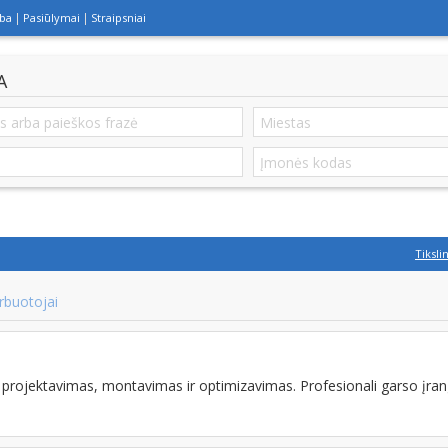
lba
Pasiūlymai
Straipsniai
A
Tiksli
rbuotojai
rojektavimas, montavimas ir optimizavimas. Profesionali garso įran