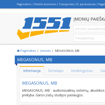
Pagrindinis
Tikslinti duomenis
Transportas
El. parduotuvės
Paga
ĮMONIŲ PAIEŠK
Pagrindinis
Įmonės
MEGASONUS, MB
MEGASONUS, MB
Informacija
Žemėlapis
Kreditingumas
Da
MEGASONUS, MB
MEGASONUS, MB - audiovizualinių sistemų, akustikos p
prekyba. Garso įrašų studijos paslaugos.