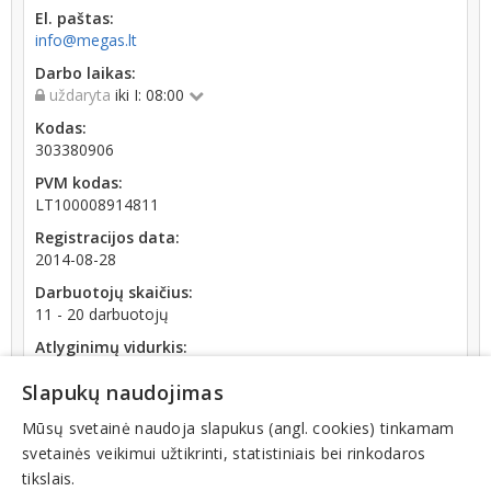
El. paštas:
info@megas.lt
Darbo laikas:
uždaryta
iki I: 08:00
Kodas:
303380906
PVM kodas:
LT100008914811
Registracijos data:
2014-08-28
Darbuotojų skaičius:
11 - 20 darbuotojų
Atlyginimų vidurkis:
964,70 € (2026 m. 06 mėn.)
Slapukų naudojimas
SoDra įmokų suma:
2 568,38 € (2026 m. 06 mėn.)
Mūsų svetainė naudoja slapukus (angl. cookies) tinkamam
svetainės veikimui užtikrinti, statistiniais bei rinkodaros
Apyvarta:
tikslais.
295 832 €, pelnas po mokesčių -13,7 % (2025 m.)