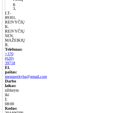
g.
3,
LT-
89301,
REIVYČIŲ
K.
REIVYČIŲ
SEN.
MAŽEIKIŲ
R.
Telefonas:
+370
(620)
39718
El.
paštas:
megaprekyba@gmail.com
Darbo
laikas:
uždaryta
iki
I:
08:00
Kodas:
304406599