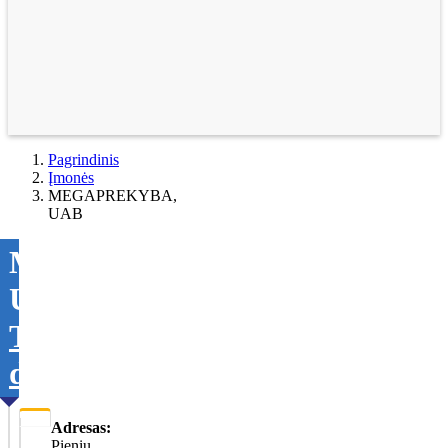
Pagrindinis
Įmonės
MEGAPREKYBA,
UAB
MEGAPREKYBA,
UAB
Tikslinti
duomenis
Adresas:
Pienių